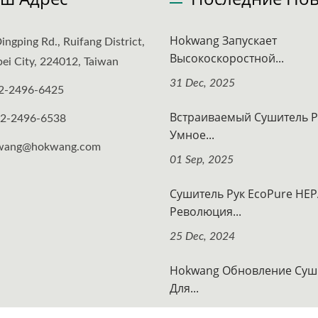
Hokwang Запускает
ingping Rd., Ruifang District,
Высокоскоростной...
ei City, 224012, Taiwan
31 Dec, 2025
2-2496-6425
Встраиваемый Сушитель Р
-2-2496-6538
Умное...
wang@hokwang.com
01 Sep, 2025
Сушитель Рук EcoPure HEP
Революция...
25 Dec, 2024
Hokwang Обновление Суш
Для...
17 May, 2023