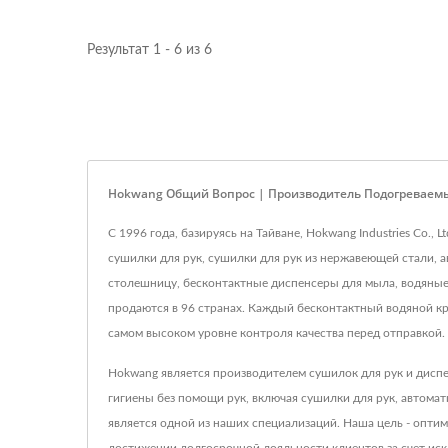
Результат 1 - 6 из 6
Hokwang Общий Вопрос | Производитель Подогреваем
С 1996 года, базируясь на Тайване, Hokwang Industries Co.
сушилки для рук, сушилки для рук из нержавеющей стали, 
столешницу, бесконтактные диспенсеры для мыла, водяные
продаются в 96 странах. Каждый бесконтактный водяной кр
самом высоком уровне контроля качества перед отправкой.
Hokwang является производителем сушилок для рук и диспе
гигиены без помощи рук, включая сушилки для рук, автом
является одной из наших специализаций. Наша цель - опти