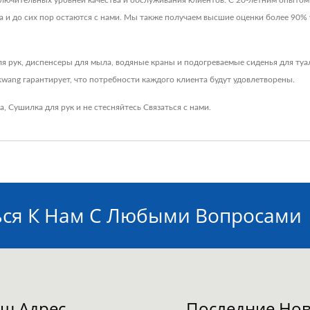
лючительных уровней качества и обслуживания клиентов. С 20-летним опытом
ла и до сих пор остаются с нами. Мы также получаем высшие оценки более 90%
 рук, диспенсеры для мыла, водяные краны и подогреваемые сиденья для туа
wang гарантирует, что потребности каждого клиента будут удовлетворены.
а
,
Сушилка для рук
и не стесняйтесь
Связаться с нами
.
ься К Нам С Любыми Вопросами
ш Адрес
Последние Нов