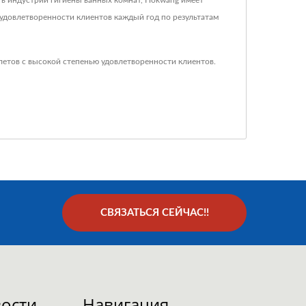
 в индустрии гигиены ванных комнат, Hokwang имеет
 удовлетворенности клиентов каждый год по результатам
летов с высокой степенью удовлетворенности клиентов.
СВЯЗАТЬСЯ СЕЙЧАС!!
ости
Навигация