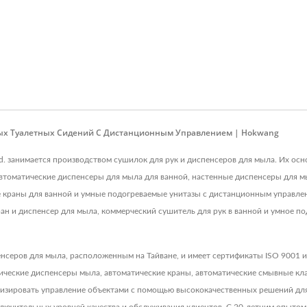
ых Туалетных Сидений С Дистанционным Управлением | Hokwang
, Ltd. занимается производством сушилок для рук и диспенсеров для мыла. Их о
автоматические диспенсеры для мыла для ванной, настенные диспенсеры для м
 краны для ванной и умные подогреваемые унитазы с дистанционным управле
ан и диспенсер для мыла, коммерческий сушитель для рук в ванной и умное по
нсеров для мыла, расположенным на Тайване, и имеет сертификаты ISO 9001 и
атические диспенсеры мыла, автоматические краны, автоматические смывные к
мизировать управление объектами с помощью высококачественных решений для 