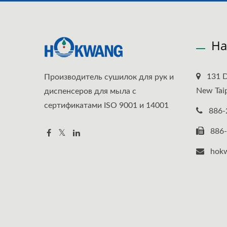
На
131 D
Производитель сушилок для рук и
New Taip
диспенсеров для мыла с
сертификатами ISO 9001 и 14001
886-
886
hok