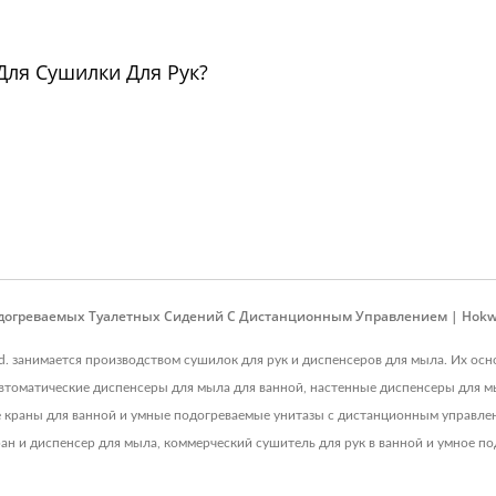
Для Сушилки Для Рук?
огреваемых Туалетных Сидений С Дистанционным Управлением | Hok
, Ltd. занимается производством сушилок для рук и диспенсеров для мыла. Их о
автоматические диспенсеры для мыла для ванной, настенные диспенсеры для м
 краны для ванной и умные подогреваемые унитазы с дистанционным управле
ан и диспенсер для мыла, коммерческий сушитель для рук в ванной и умное по