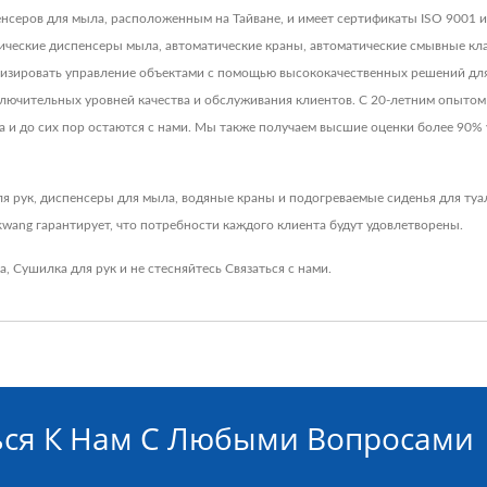
нсеров для мыла, расположенным на Тайване, и имеет сертификаты ISO 9001 и
атические диспенсеры мыла, автоматические краны, автоматические смывные к
мизировать управление объектами с помощью высококачественных решений для 
лючительных уровней качества и обслуживания клиентов. С 20-летним опытом
ла и до сих пор остаются с нами. Мы также получаем высшие оценки более 90%
 рук, диспенсеры для мыла, водяные краны и подогреваемые сиденья для туа
wang гарантирует, что потребности каждого клиента будут удовлетворены.
а
,
Сушилка для рук
и не стесняйтесь
Связаться с нами
.
ься К Нам С Любыми Вопросами