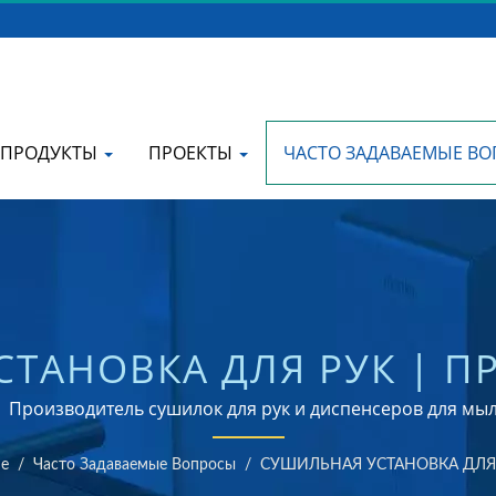
ПРОДУКТЫ
ПРОЕКТЫ
ЧАСТО ЗАДАВАЕМЫЕ В
ТАНОВКА ДЛЯ РУК | 
КИХ СУШИЛОК ДЛЯ РУК
роизводитель сушилок для рук и диспенсеров для мыла 
e
/
Часто Задаваемые Вопросы
/
СУШИЛЬНАЯ УСТАНОВКА ДЛЯ