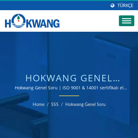
TÜRKÇE
HOKWANG GENEL
SORU | TICARI BANYO
Hokwang Genel Soru | ISO 9001 & 14001 sertifikalı el
kurutma makinesi ve sabun dispenseri üreticisi
EL KURUTMA MAKINESI
Home
/
SSS
/
Hokwang Genel Soru
ÜRETICISI | HOKWANG