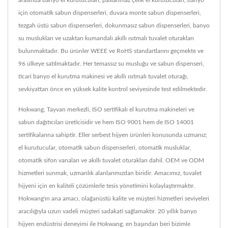
arasında banyo el kurutucuları, paslanmaz çelik el kurutucuları, banyo
için otomatik sabun dispenserleri, duvara monte sabun dispenserleri,
tezgah üstü sabun dispenserleri, dokunmasız sabun dispenserleri, banyo
su muslukları ve uzaktan kumandalı akıllı ısıtmalı tuvalet oturakları
bulunmaktadır. Bu ürünler WEEE ve RoHS standartlarını geçmekte ve
96 ülkeye satılmaktadır. Her temassız su musluğu ve sabun dispenseri,
ticari banyo el kurutma makinesi ve akıllı ısıtmalı tuvalet oturağı,
sevkiyattan önce en yüksek kalite kontrol seviyesinde test edilmektedir.
Hokwang, Tayvan merkezli, ISO sertifikalı el kurutma makineleri ve
sabun dağıtıcıları üreticisidir ve hem ISO 9001 hem de ISO 14001
sertifikalarına sahiptir. Eller serbest hijyen ürünleri konusunda uzmanız;
el kurutucular, otomatik sabun dispenserleri, otomatik musluklar,
otomatik sifon vanaları ve akıllı tuvalet oturakları dahil. OEM ve ODM
hizmetleri sunmak, uzmanlık alanlarımızdan biridir. Amacımız, tuvalet
hijyeni için en kaliteli çözümlerle tesis yönetimini kolaylaştırmaktır.
Hokwang'ın ana amacı, olağanüstü kalite ve müşteri hizmetleri seviyeleri
aracılığıyla uzun vadeli müşteri sadakati sağlamaktır. 20 yıllık banyo
hijyen endüstrisi deneyimi ile Hokwang, en başından beri bizimle