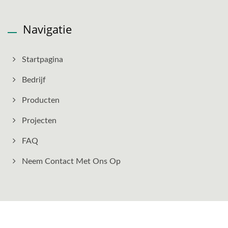
Navigatie
Startpagina
Bedrijf
Producten
Projecten
FAQ
Neem Contact Met Ons Op
Copyright © 2026
Hokwang Industries Co., Ltd.
All Rights Reserved.
Consulted & Designed by
Ready-Market