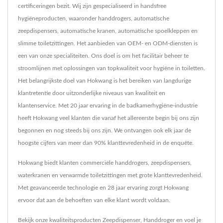
certificeringen bezit. Wij zijn gespecialiseerd in handsfree
hygiëneproducten, waaronder handdrogers, automatische
zeepdispensers, automatische kranen, automatische spoelkleppen en
slimme toiletzittingen. Het aanbieden van OEM- en ODM-diensten is
een van onze specialiteiten. Ons doel is om het facilitair beheer te
stroomlijnen met oplossingen van topkwaliteit voor hygiëne in toiletten.
Het belangrijkste doel van Hokwang is het bereiken van langdurige
klantretentie door uitzonderlijke niveaus van kwaliteit en
klantenservice. Met 20 jaar ervaring in de badkamerhygiëne-industrie
heeft Hokwang veel klanten die vanaf het allereerste begin bij ons zijn
begonnen en nog steeds bij ons zijn. We ontvangen ook elk jaar de
hoogste cijfers van meer dan 90% klanttevredenheid in de enquête.
Hokwang biedt klanten commerciële handdrogers, zeepdispensers,
waterkranen en verwarmde toiletzittingen met grote klanttevredenheid.
Met geavanceerde technologie en 28 jaar ervaring zorgt Hokwang
ervoor dat aan de behoeften van elke klant wordt voldaan.
Bekijk onze kwaliteitsproducten
Zeepdispenser
,
Handdroger
en voel je