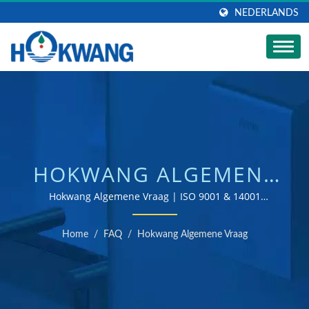
NEDERLANDS
HOKWANG ALGEMENE
VRAAG | COMMERCIËLE
Hokwang Algemene Vraag | ISO 9001 & 14001
gecertificeerde handdroger en zeepdispenser fabrikant
BADKAMER
Home
/
FAQ
/
Hokwang Algemene Vraag
HANDDROGER
FABRIKANT |