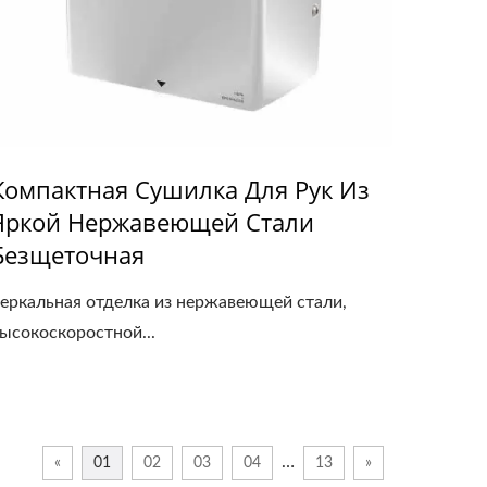
Компактная Сушилка Для Рук Из
Яркой Нержавеющей Стали
Безщеточная
еркальная отделка из нержавеющей стали,
ысокоскоростной...
…
«
01
02
03
04
13
»