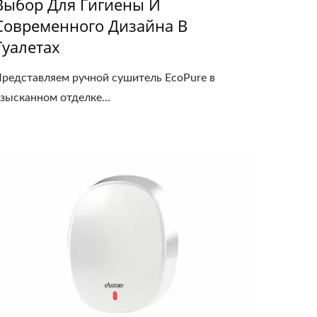
Выбор Для Гигиены И
Современного Дизайна В
Туалетах
редставляем ручной сушитель EcoPure в
зысканном отделке...