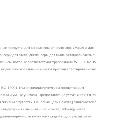
новные продукты для ванных комнат включают, Сушилка для
спенсеры для мыла, диспенсеры для мыла, устанавливаемые
влением, которые соответствуют требованиям WEEE и RoHS
 подогреваемое сиденье унитаза проходят тестирование на
 ISO 14001. Мы специализируемся на продуктах для
лапаны и умные унитазы. Предоставление услуг OEM и ODM
гигиены в туалетах. Основная цель Hokwang заключается в
 в индустрии гигиены ванных комнат, Hokwang имеет
 удовлетворенности клиентов каждый год по результатам