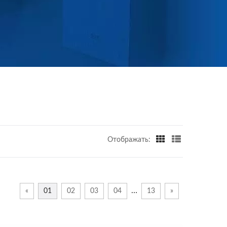
Отображать:
…
«
01
02
03
04
13
»