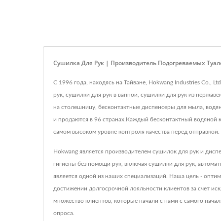
Сушилка Для Рук | Производитель Подогреваемых Ту
С 1996 года, находясь на Тайване, Hokwang Industries Co.
рук, сушилки для рук в ванной, сушилки для рук из нержа
на столешницу, бесконтактные диспенсеры для мыла, водя
и продаются в 96 странах.Каждый бесконтактный водяной к
самом высоком уровне контроля качества перед отправкой.
Hokwang является производителем сушилок для рук и диспе
гигиены без помощи рук, включая сушилки для рук, автом
является одной из наших специализаций. Наша цель - опти
достижении долгосрочной лояльности клиентов за счет иск
множество клиентов, которые начали с нами с самого нача
опроса.