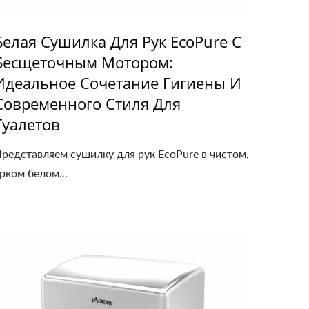
Белая Сушилка Для Рук EcoPure С
Бесщеточным Мотором:
Идеальное Сочетание Гигиены И
Современного Стиля Для
Туалетов
редставляем сушилку для рук EcoPure в чистом,
рком белом...