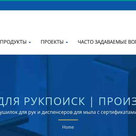
ПРОДУКТЫ
ПРОЕКТЫ
ЧАСТО ЗАДАВАЕМЫЕ В
ДЛЯ РУКПОИСК | ПРОИ
ИХ КОММЕРЧЕСКИХ ДИ
шилок для рук и диспенсеров для мыла с сертификатами
МЫЛА | HOKWANG
Home