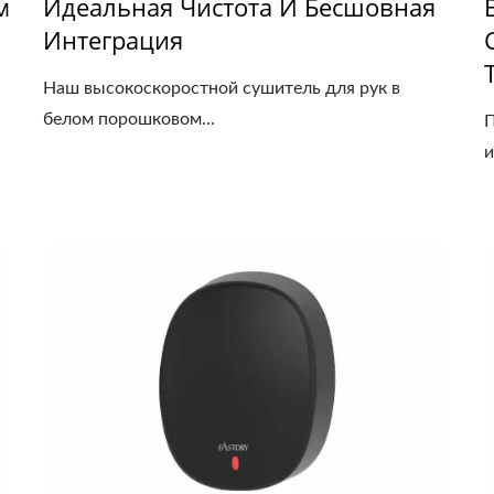
м
Идеальная Чистота И Бесшовная
Интеграция
Наш высокоскоростной сушитель для рук в
белом порошковом...
П
и