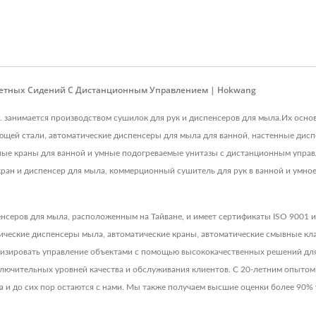
алетных Сидений С Дистанционным Управлением | Hokwang
, Ltd. занимается производством сушилок для рук и диспенсеров для мыла.Их ос
веющей стали, автоматические диспенсеры для мыла для ванной, настенные ди
ные краны для ванной и умные подогреваемые унитазы с дистанционным упра
ран и диспенсер для мыла, коммерционный сушитель для рук в ванной и умное
нсеров для мыла, расположенным на Тайване, и имеет сертификаты ISO 9001 и
атические диспенсеры мыла, автоматические краны, автоматические смывные к
мизировать управление объектами с помощью высококачественных решений для 
лючительных уровней качества и обслуживания клиентов. С 20-летним опытом
ла и до сих пор остаются с нами. Мы также получаем высшие оценки более 90%