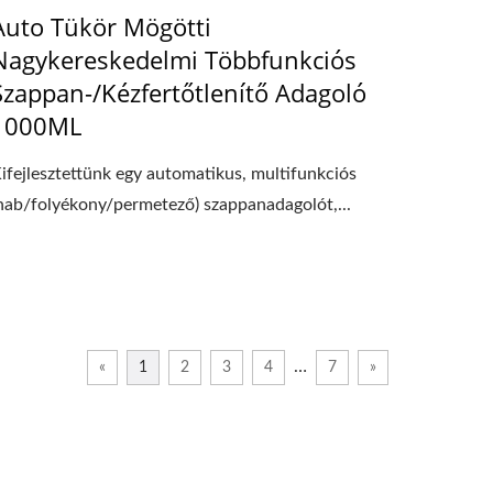
Auto Tükör Mögötti
Nagykereskedelmi Többfunkciós
Szappan-/Kézfertőtlenítő Adagoló
1000ML
ifejlesztettünk egy automatikus, multifunkciós
hab/folyékony/permetező) szappanadagolót,...
…
«
1
2
3
4
7
»