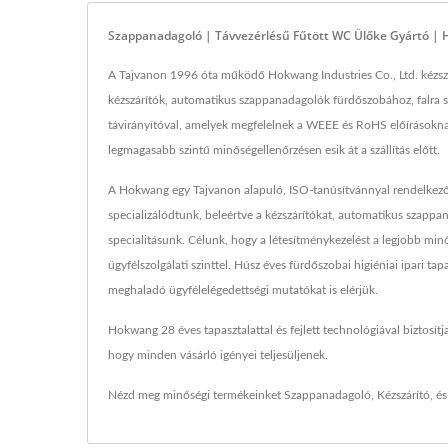
Szappanadagoló | Távvezérlésű Fűtött WC Ülőke Gyártó |
A Tajvanon 1996 óta működő Hokwang Industries Co., Ltd. kézszá
kézszárítók, automatikus szappanadagolók fürdőszobához, falra 
távirányítóval, amelyek megfelelnek a WEEE és RoHS előírásoknak
legmagasabb szintű minőségellenőrzésen esik át a szállítás előtt.
A Hokwang egy Tajvanon alapuló, ISO-tanúsítvánnyal rendelkező 
specializálódtunk, beleértve a kézszárítókat, automatikus szap
specialitásunk. Célunk, hogy a létesítménykezelést a legjobb mi
ügyfélszolgálati szinttel. Húsz éves fürdőszobai higiéniai ipari 
meghaladó ügyfélelégedettségi mutatókat is elérjük.
Hokwang 28 éves tapasztalattal és fejlett technológiával biztosít
hogy minden vásárló igényei teljesüljenek.
Nézd meg minőségi termékeinket
Szappanadagoló
,
Kézszárító
, é