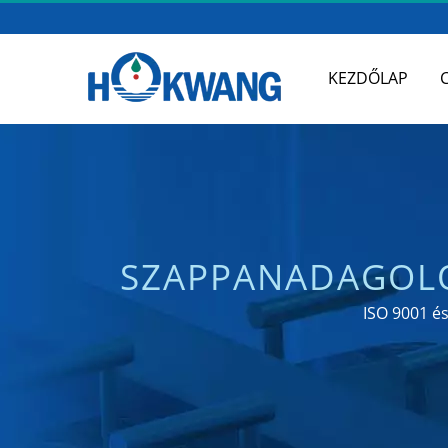
KEZDŐLAP
SZAPPANADAGOLÓ
SZAPPA
ISO 9001 é