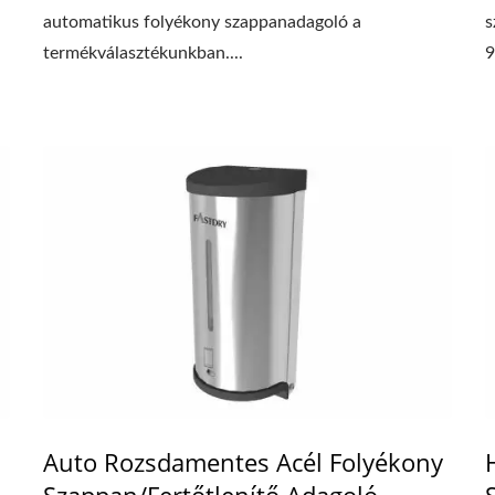
automatikus folyékony szappanadagoló a
s
termékválasztékunkban....
9
Auto Rozsdamentes Acél Folyékony
Szappan/Fertőtlenítő Adagoló