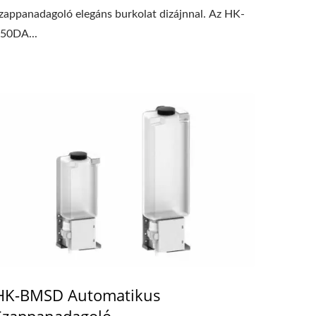
zappanadagoló elegáns burkolat dizájnnal. Az HK-
50DA...
HK-BMSD Automatikus
Szappanadagoló