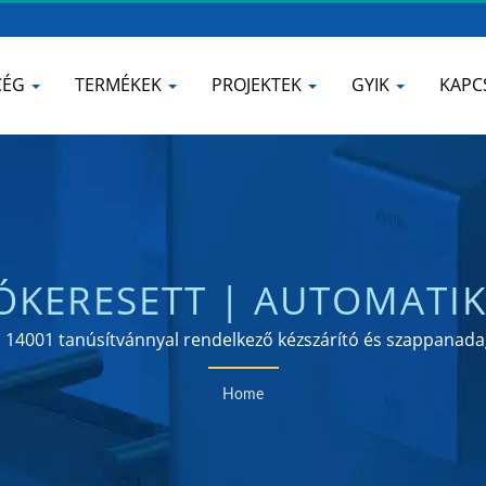
CÉG
TERMÉKEK
PROJEKTEK
GYIK
KAPC
KERESETT | AUTOMATIK
NADAGOLÓ GYÁRTÓ | 
s 14001 tanúsítvánnyal rendelkező kézszárító és szappanada
Home