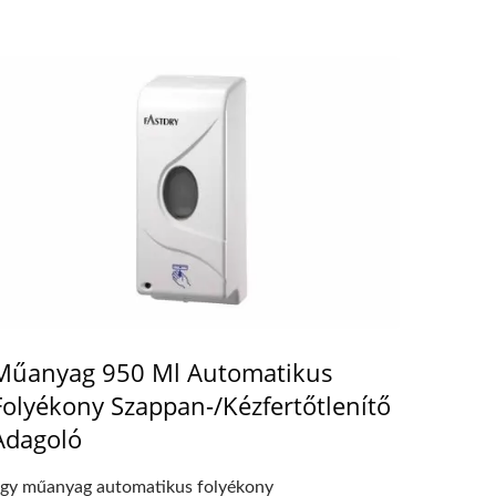
Műanyag 950 Ml Automatikus
Folyékony Szappan-/Kézfertőtlenítő
Adagoló
gy műanyag automatikus folyékony