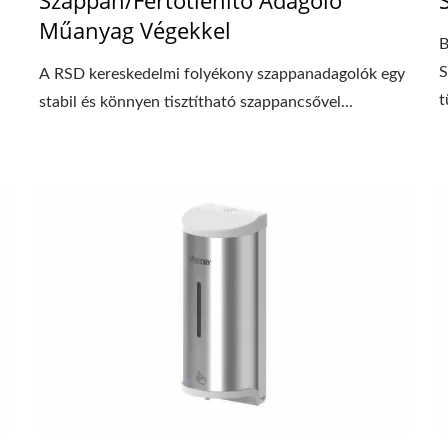
Műanyag Végekkel
B
S
A RSD kereskedelmi folyékony szappanadagolók egy
t
stabil és könnyen tisztítható szappancsővel...