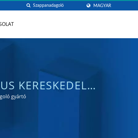
MAGYAR
SOLAT
US KERESKEDELMI
HOKWANG
goló gyártó