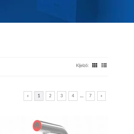
Kijelző:
…
«
1
2
3
4
7
»