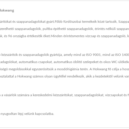
 Hokwang
rítókat és szappanadagolókat gyárt.Főbb fürdőszobai termékeik közé tartozik, Szappa
szerelhető szappanadagolók, pultba építhető szappanadagolók, érintés nélküli szappa
, és 96 országba értékesítik őket.Minden érintésmentes vízcsap és szappanadagoló, k
kézszárítók és szappanadagolók gyártója, amely mind az ISO 9001, mind az ISO 14001 
panadagolókat, automatikus csapokat, automatikus öblítő szelepeket és okos WC-ülőké
nőségű megoldásokkal egyszerűsítsük a mosdóhigiénia terén. A Hokwang fő célja a hoss
tapasztalattal a Hokwang számos olyan ügyféllel rendelkezik, akik a kezdetektől velünk 
ja a vásárlók számára a kereskedelmi kézszárítókat, szappanadagolókat, vízcsapokat és 
s nyugodtan
lépj velünk kapcsolatba
.