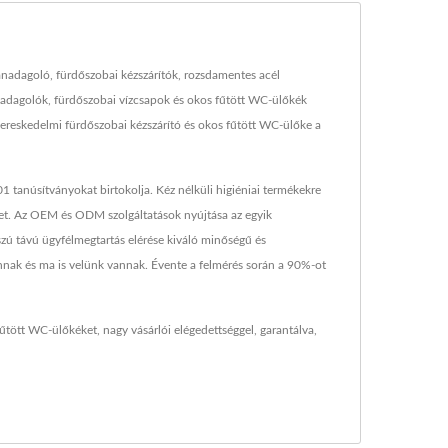
nadagoló, fürdőszobai kézszárítók, rozsdamentes acél
nadagolók, fürdőszobai vízcsapok és okos fűtött WC-ülőkék
ereskedelmi fürdőszobai kézszárító és okos fűtött WC-ülőke a
tanúsítványokat birtokolja. Kéz nélküli higiéniai termékekre
ket. Az OEM és ODM szolgáltatások nyújtása az egyik
zú távú ügyfélmegtartás elérése kiváló minőségű és
vannak és ma is velünk vannak. Évente a felmérés során a 90%-ot
fűtött WC-ülőkéket, nagy vásárlói elégedettséggel, garantálva,