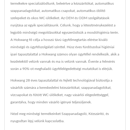
termékekre specializálódtunk, beleértve a kézszárítókat, automatikus
szappanadagolókat, automatikus csapokat, automatikus öblítő
szelepeket és okos WC-ülőkéket. Az OEM és ODM szolgáltatások
nyújtása az egyik specialitásunk. Célunk, hogy a létesítménykezelést a
legjobb minőségű megoldásokkal egyszerűsítsük a mosdóhigiénia terén.
A Hokwang fő célja a hosszú távú ügyfélmegtartás elérése kiváló
minőségű és ügyfélszolgálati szinttel. Húsz éves fürdőszobai higiéniai
ipari tapasztalattal a Hokwang számos olyan ügyféllel rendelkezik, akik a
kezdetektől velünk vannak és ma is velünk vannak. Évente a felmérés
során a 90%-ot meghaladó ügyfélelégedettségi mutatókat is elérjük.
Hokwang 28 éves tapasztalattal és fejlett technológiával biztosítja a
vásárlók számára a kereskedelmi kézszárítókat, szappanadagolókat,
vízcsapokat és fűtött WC-ülőkéket, nagy vásárlói elégedettséggel,
garantálva, hogy minden vásárló igényei teljesüljenek.
Nézd meg minőségi termékeinket
Szappanadagoló
,
Kézszárító
, és
nyugodtan
lépj velünk kapcsolatba
.