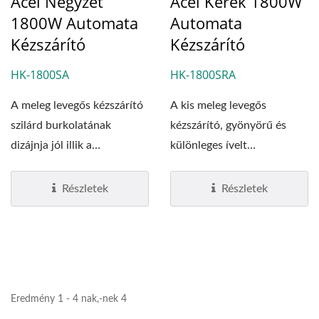
Acél Négyzet
Acél Kerek 1800W
1800W Automata
Automata
Kézszárító
Kézszárító
HK-1800SA
HK-1800SRA
A meleg levegős kézszárító
A kis meleg levegős
szilárd burkolatának
kézszárító, gyönyörű és
dizájnja jól illik a
különleges ívelt
selyemfényű...
rozsdamentes acél...
Részletek
Részletek
Eredmény 1 - 4 nak,-nek 4