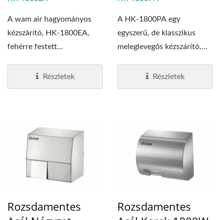
A wam air hagyományos
A HK-1800PA egy
kézszárító, HK-1800EA,
egyszerű, de klasszikus
fehérre festett
meleglevegős kézszárító,
alumíniumból készült....
fehér ABS burkolattal,...
Részletek
Részletek
Rozsdamentes
Rozsdamentes