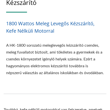
Kézszárító
1800 Wattos Meleg Levegős Kézszárító,
Kefe Nélküli Motorral
A HK-1800 sorozatú meleglevegős kézszárító csendes,
meleg fuvallatot biztosít, ami tökéletes a gyermekek és a
csendes környezetet igénylő helyek számára. Ezért a
hagyományos elektromos kézszárító továbbra is
népszerű választás az általános iskolákban és óvodákban.
Továbbá, kefe nélküli motorokkal van felszerelve, amelyek