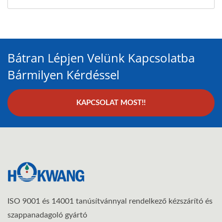
Bátran Lépjen Velünk Kapcsolatba
Bármilyen Kérdéssel
KAPCSOLAT MOST!!
ISO 9001 és 14001 tanúsítvánnyal rendelkező kézszárító és
szappanadagoló gyártó