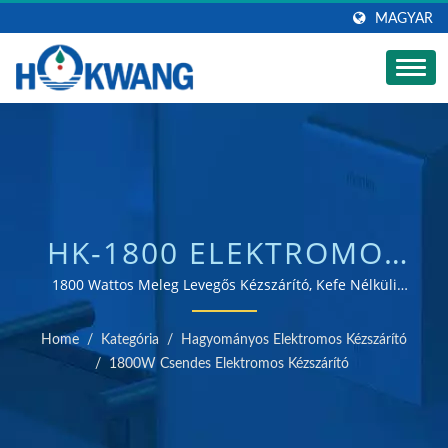
MAGYAR
HK-1800 ELEKTROMOS
MELEG LEVEGŐS
1800 Wattos Meleg Levegős Kézszárító, Kefe Nélküli
Motorral / ISO 9001 és 14001 tanúsítvánnyal rendelkező
KÉZSZÁRÍTÓ |
kézszárító és szappanadagoló gyártó
Home
/
Kategória
/
Hagyományos Elektromos Kézszárító
ROZSDAMENTES ACÉL
/
1800W Csendes Elektromos Kézszárító
SZAPPANADAGOLÓ