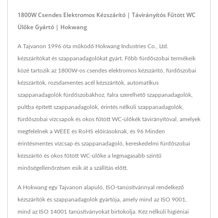
1800W Csendes Elektromos Kézszárító | Távirányítós Fűtött WC
Ülőke Gyártó | Hokwang
A Tajvanon 1996 óta működő Hokwang Industries Co., Ltd.
kézszárítókat és szappanadagolókat gyárt. Főbb fürdőszobai termékeik
közé tartozik az 1800W-os csendes elektromos kézszárító, fürdőszobai
kézszárítók, rozsdamentes acél kézszárítók, automatikus
szappanadagolók fürdőszobákhoz, falra szerelhető szappanadagolók,
pultba épített szappanadagolók, érintés nélküli szappanadagolók,
fürdőszobai vízcsapok és okos fűtött WC-ülőkék távirányítóval, amelyek
megfelelnek a WEEE és RoHS előírásoknak, és 96 Minden
érintésmentes vízcsap és szappanadagoló, kereskedelmi fürdőszobai
kézszárító és okos fűtött WC-ülőke a legmagasabb szintű
minőségellenőrzésen esik át a szállítás előtt.
A Hokwang egy Tajvanon alapuló, ISO-tanúsítvánnyal rendelkező
kézszárítók és szappanadagolók gyártója, amely mind az ISO 9001,
mind az ISO 14001 tanúsítványokat birtokolja. Kéz nélküli higiéniai