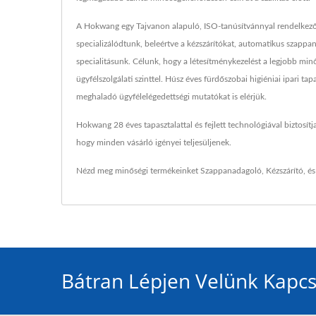
A Hokwang egy Tajvanon alapuló, ISO-tanúsítvánnyal rendelkező 
specializálódtunk, beleértve a kézszárítókat, automatikus szap
specialitásunk. Célunk, hogy a létesítménykezelést a legjobb mi
ügyfélszolgálati szinttel. Húsz éves fürdőszobai higiéniai ipari 
meghaladó ügyfélelégedettségi mutatókat is elérjük.
Hokwang 28 éves tapasztalattal és fejlett technológiával biztosít
hogy minden vásárló igényei teljesüljenek.
Nézd meg minőségi termékeinket
Szappanadagoló
,
Kézszárító
, é
Bátran Lépjen Velünk Kapcs