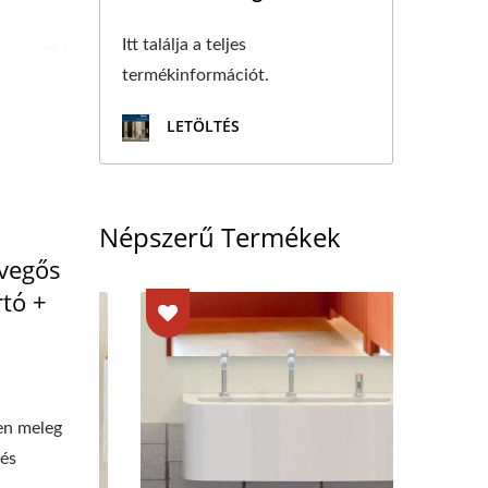
Itt találja a teljes
termékinformációt.
LETÖLTÉS
Népszerű Termékek
evegős
rtó +
ben meleg
 és