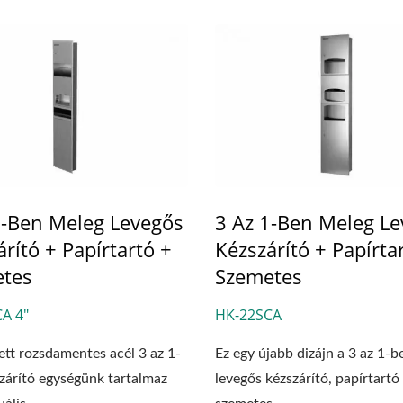
1-Ben Meleg Levegős
3 Az 1-Ben Meleg L
rító + Papírtartó +
Kézszárító + Papírta
tes
Szemetes
A 4"
HK-22SCA
ett rozsdamentes acél 3 az 1-
Ez egy újabb dizájn a 3 az 1-
zárító egységünk tartalmaz
levegős kézszárító, papírtartó