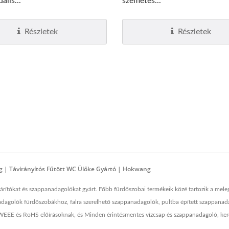
ális...
szemetes...
CSDT Felső Utántöltős
EcoHygiene Nagy Sebe
Részletek
Részletek
Szappanadagoló
Kézszárító
 | Távirányítós Fűtött WC Ülőke Gyártó | Hokwang
rítókat és szappanadagolókat gyárt. Főbb fürdőszobai termékeik közé tartozik a mel
nadagolók fürdőszobákhoz, falra szerelhető szappanadagolók, pultba épített szappana
 WEEE és RoHS előírásoknak, és Minden érintésmentes vízcsap és szappanadagoló, ker