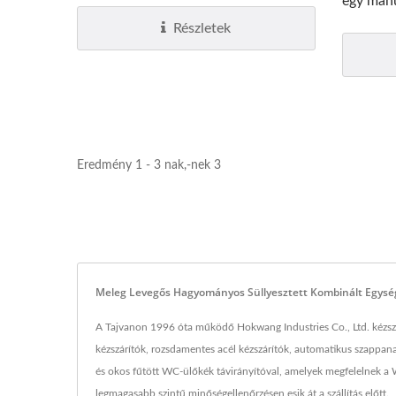
egy manu
Részletek
EcoHygiene Nagy Sebességű
HK-
Kézszárító
Eredmény 1 - 3 nak,-nek 3
Meleg Levegős Hagyományos Süllyesztett Kombinált Egység
A Tajvanon 1996 óta működő Hokwang Industries Co., Ltd. kézszá
kézszárítók, rozsdamentes acél kézszárítók, automatikus szappa
és okos fűtött WC-ülőkék távirányítóval, amelyek megfelelnek a
legmagasabb szintű minőségellenőrzésen esik át a szállítás előtt.