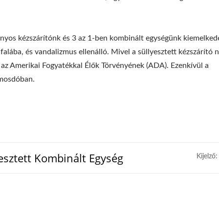
ányos kézszárítónk és 3 az 1-ben kombinált egységünk kiemelked
alába, és vandalizmus ellenálló. Mivel a süllyesztett kézszárító
el az Amerikai Fogyatékkal Élők Törvényének (ADA). Ezenkívül a
s mosdóban.
sztett Kombinált Egység
Kijelző: