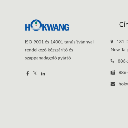
Cí
131 D
ISO 9001 és 14001 tanúsítvánnyal
New Taip
rendelkező kézszárító és
szappanadagoló gyártó
886-
886
hok