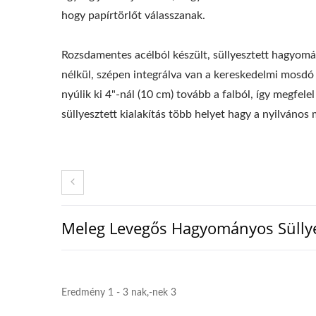
hogy papírtörlőt válasszanak.
Rozsdamentes acélból készült, süllyesztett hagyom
nélkül, szépen integrálva van a kereskedelmi mosdó f
nyúlik ki 4"-nál (10 cm) tovább a falból, így megfel
süllyesztett kialakítás több helyet hagy a nyilváno
Meleg Levegős Hagyományos Süllye
Eredmény 1 - 3 nak,-nek 3