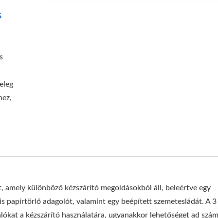
s
s
meleg
hez,
, amely különböző kézszárító megoldásokból áll, beleértve egy
 papírtörlő adagolót, valamint egy beépített szemetesládát. A 3
lókat a kézszárító használatára, ugyanakkor lehetőséget ad szá