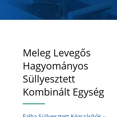
Meleg Levegős
Hagyományos
Süllyesztett
Kombinált Egység
Falba Süllyesztett Kézszárítók –