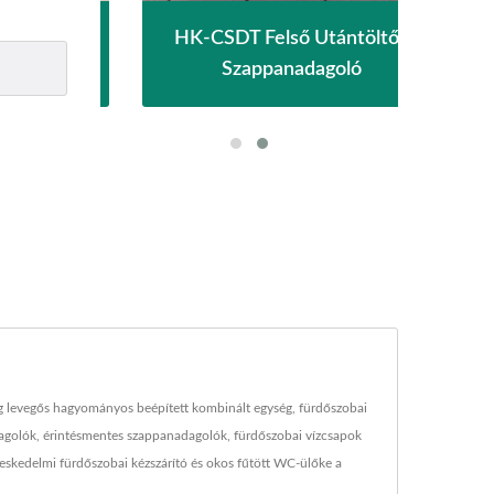
sségű
HK-CSDT Felső Utántöltős
Eco
Szappanadagoló
eg levegős hagyományos beépített kombinált egység, fürdőszobai
dagolók, érintésmentes szappanadagolók, fürdőszobai vízcsapok
eskedelmi fürdőszobai kézszárító és okos fűtött WC-ülőke a