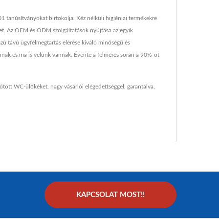
tanúsítványokat birtokolja. Kéz nélküli higiéniai termékekre
ket. Az OEM és ODM szolgáltatások nyújtása az egyik
zú távú ügyfélmegtartás elérése kiváló minőségű és
vannak és ma is velünk vannak. Évente a felmérés során a 90%-ot
fűtött WC-ülőkéket, nagy vásárlói elégedettséggel, garantálva,
KAPCSOLAT MOST!!