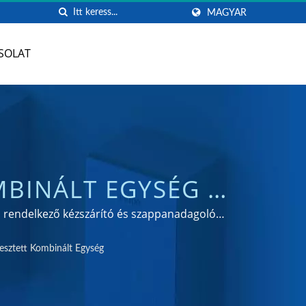
MAGYAR
SOLAT
MBINÁLT EGYSÉG |
LÓ GYÁRTÓ |
yal rendelkező kézszárító és szappanadagoló
sztett Kombinált Egység