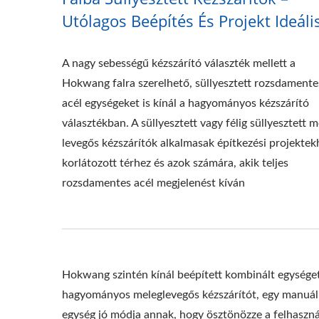
Utólagos Beépítés És Projekt Ideáli
A nagy sebességű kézszárító választék mellett a
Hokwang falra szerelhető, süllyesztett rozsdamente
acél egységeket is kínál a hagyományos kézszárító
választékban. A süllyesztett vagy félig süllyesztett 
levegős kézszárítók alkalmasak építkezési projektek
korlátozott térhez és azok számára, akik teljes
rozsdamentes acél megjelenést kíván
Hokwang szintén kínál beépített kombinált egységet
hagyományos meleglevegős kézszárítót, egy manuális
egység jó módja annak, hogy ösztönözze a felhaszná