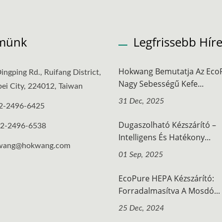
münk
Legfrissebb Hír
Hokwang Bemutatja Az Eco
ingping Rd., Ruifang District,
Nagy Sebességű Kefe...
ei City, 224012, Taiwan
31 Dec, 2025
2-2496-6425
Dugaszolható Kézszárító –
-2-2496-6538
Intelligens És Hatékony...
wang@hokwang.com
01 Sep, 2025
EcoPure HEPA Kézszárító:
Forradalmasítva A Mosdó...
25 Dec, 2024