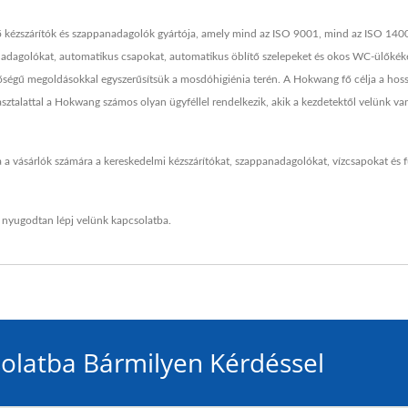
kézszárítók és szappanadagolók gyártója, amely mind az ISO 9001, mind az ISO 14001 
panadagolókat, automatikus csapokat, automatikus öblítő szelepeket és okos WC-ülőké
nőségű megoldásokkal egyszerűsítsük a mosdóhigiénia terén. A Hokwang fő célja a hoss
tapasztalattal a Hokwang számos olyan ügyféllel rendelkezik, akik a kezdetektől velünk 
ja a vásárlók számára a kereskedelmi kézszárítókat, szappanadagolókat, vízcsapokat és 
s nyugodtan
lépj velünk kapcsolatba
.
olatba Bármilyen Kérdéssel