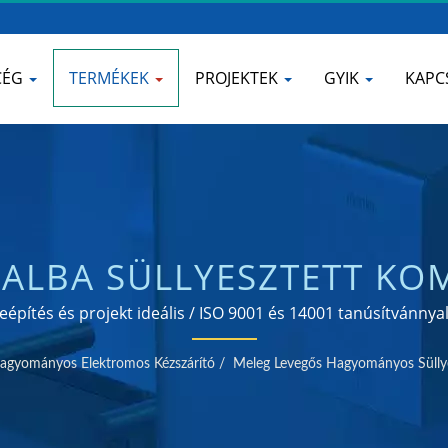
CÉG
TERMÉKEK
PROJEKTEK
GYIK
KAPC
FALBA SÜLLYESZTETT KO
ES ACÉL SZAPPANADAGO
beépítés és projekt ideális / ISO 9001 és 14001 tanúsítvánn
gyártó
HOKWANG
agyományos Elektromos Kézszárító
/
Meleg Levegős Hagyományos Süllye