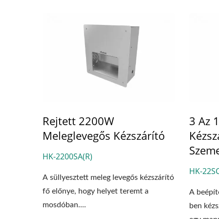
Rejtett 2200W
3 Az 
Meleglevegős Kézszárító
Kézszá
Szeme
HK-2200SA(R)
HK-22SC
A süllyesztett meleg levegős kézszárító
fő előnye, hogy helyet teremt a
A beépít
mosdóban....
ben kézs