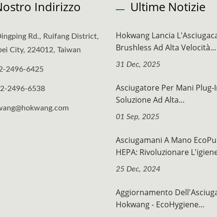
 Nostro Indirizzo
Ultime Notizie
Hokwang Lancia L'Asciugaca
ingping Rd., Ruifang District,
Brushless Ad Alta Velocità...
ei City, 224012, Taiwan
31 Dec, 2025
2-2496-6425
Asciugatore Per Mani Plug-I
-2-2496-6538
Soluzione Ad Alta...
wang@hokwang.com
01 Sep, 2025
Asciugamani A Mano EcoPu
HEPA: Rivoluzionare L'igiene
25 Dec, 2024
Aggiornamento Dell'Asciuga
Hokwang - EcoHygiene...