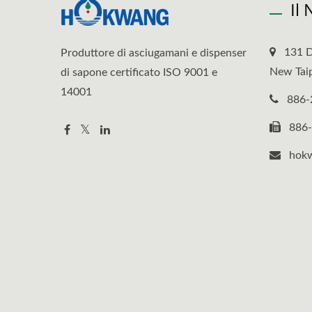
Il
131 D
Produttore di asciugamani e dispenser
New Taip
di sapone certificato ISO 9001 e
14001
886-
886
hok