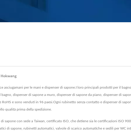
 | Hokwang
asciugamani per le mani e dispenser di sapone.I loro principali prodotti per il bagno 
il bagno, dispenser di sapone a muro, dispenser di sapone da piano, dispenser di sapone
e RoHS e sono venduti in 96 paesi.Ogni rubinetto senza contatto e dispenser di sapon
ollo qualità prima della spedizione.
 sapone con sede a Taiwan, certificato ISO, che detiene sia le certificazioni ISO 9001
tici di sapone, rubinetti automatici, valvole di scarico automatiche e sedili per WC in