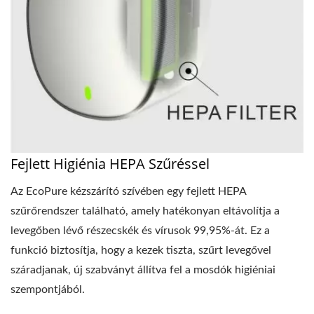
Fejlett Higiénia HEPA Szűréssel
Az EcoPure kézszárító szívében egy fejlett HEPA
szűrőrendszer található, amely hatékonyan eltávolítja a
levegőben lévő részecskék és vírusok 99,95%-át. Ez a
funkció biztosítja, hogy a kezek tiszta, szűrt levegővel
száradjanak, új szabványt állítva fel a mosdók higiéniai
szempontjából.