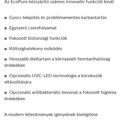
Az EcoPure kézszárító számos innovatív funkciót kínál:
Gyors telepítés és problémamentes karbantartás
Egyszerű cserefolyamat
Fokozott biztonsági funkciók
Költséghatékony működés
Hosszabb élettartam a környezeti fenntarthatóság
érdekében
Opcionális UVC-LED technológia a kórokozók
eltávolítására
Opcionális antibakteriális bevonat a fokozott higiénia
érdekében
A modern létesítmények igényeinek kielégítése