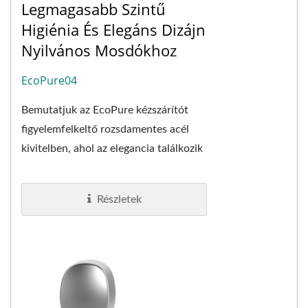
Legmagasabb Szintű
Higiénia És Elegáns Dizájn
Nyilvános Mosdókhoz
EcoPure04
Bemutatjuk az EcoPure kézszárítót
figyelemfelkeltő rozsdamentes acél
kivitelben, ahol az elegancia találkozik
a fejlett funkcionalitással. Ez a
modell...
Részletek