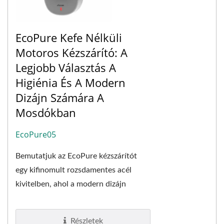
EcoPure Kefe Nélküli
Motoros Kézszárító: A
Legjobb Választás A
Higiénia És A Modern
Dizájn Számára A
Mosdókban
EcoPure05
Bemutatjuk az EcoPure kézszárítót
egy kifinomult rozsdamentes acél
kivitelben, ahol a modern dizájn
találkozik a kiváló funkcionalitással. Ez
a modell...
Részletek