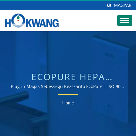
MAGYAR
ECOPURE HEPA
KÉZSZÁRÍTÓ:
Plug-in Magas Sebességű Kézszárító EcoPure | ISO 9001
és 14001 tanúsítvánnyal rendelkező kézszárító és
FORRADALMASÍTVA A
szappanadagoló gyártó
Home
MOSDÓ HIGIÉNIAI
TECHNOLÓGIÁT