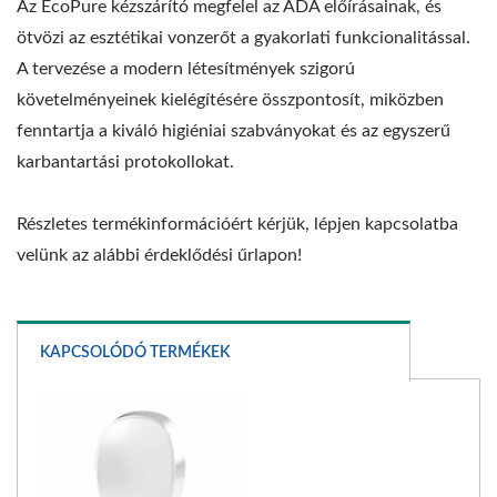
Az EcoPure kézszárító megfelel az ADA előírásainak, és
ötvözi az esztétikai vonzerőt a gyakorlati funkcionalitással.
A tervezése a modern létesítmények szigorú
követelményeinek kielégítésére összpontosít, miközben
fenntartja a kiváló higiéniai szabványokat és az egyszerű
karbantartási protokollokat.
Részletes termékinformációért kérjük, lépjen kapcsolatba
velünk az alábbi érdeklődési űrlapon!
KAPCSOLÓDÓ TERMÉKEK