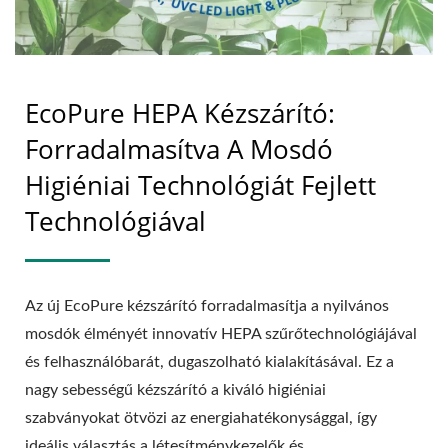
EcoPure HEPA Kézszárító:
Forradalmasítva A Mosdó
Higiéniai Technológiát Fejlett
Technológiával
Az új EcoPure kézszárító forradalmasítja a nyilvános
mosdók élményét innovatív HEPA szűrőtechnológiájával
és felhasználóbarát, dugaszolható kialakításával. Ez a
nagy sebességű kézszárító a kiváló higiéniai
szabványokat ötvözi az energiahatékonysággal, így
ideális választás a létesítménykezelők és