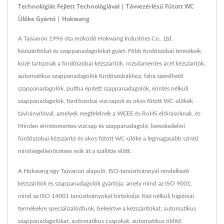
Technológiát Fejlett Technológiával | Távvezérlésű Fűtött WC
Ülőke Gyártó | Hokwang
A Tajvanon 1996 óta működő Hokwang Industries Co., Ltd.
kézszárítókat és szappanadagolókat gyárt. Főbb fürdőszobai termékeik
közé tartoznak a fürdőszobai kézszárítók, rozsdamentes acél kézszárítók,
automatikus szappanadagolók fürdőszobákhoz, falra szerelhető
szappanadagolók, pultba épített szappanadagolók, érintés nélküli
szappanadagolók, fürdőszobai vízcsapok és okos fűtött WC-ülőkék
távirányítóval, amelyek megfelelnek a WEEE és RoHS előírásoknak, és
Minden érintésmentes vízcsap és szappanadagoló, kereskedelmi
fürdőszobai kézszárító és okos fűtött WC-ülőke a legmagasabb szintű
minőségellenőrzésen esik át a szállítás előtt.
A Hokwang egy Tajvanon alapuló, ISO-tanúsítvánnyal rendelkező
kézszárítók és szappanadagolók gyártója, amely mind az ISO 9001,
mind az ISO 14001 tanúsítványokat birtokolja. Kéz nélküli higiéniai
termékekre specializálódtunk, beleértve a kézszárítókat, automatikus
szappanadagolókat, automatikus csapokat, automatikus öblítő