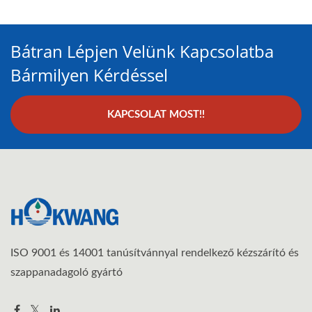
Bátran Lépjen Velünk Kapcsolatba
Bármilyen Kérdéssel
KAPCSOLAT MOST!!
ISO 9001 és 14001 tanúsítvánnyal rendelkező kézszárító és
szappanadagoló gyártó