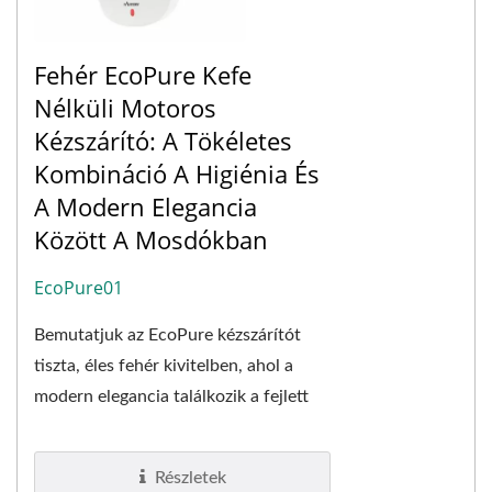
Fehér EcoPure Kefe
Nélküli Motoros
Kézszárító: A Tökéletes
Kombináció A Higiénia És
A Modern Elegancia
Között A Mosdókban
EcoPure01
Bemutatjuk az EcoPure kézszárítót
tiszta, éles fehér kivitelben, ahol a
modern elegancia találkozik a fejlett
funkcionalitással. Ez a modell egy
karcsú,...
Részletek