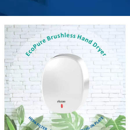
FEJLETT
TECHNOLÓGIÁVAL |
TÁVIRÁNYÍTÓS FŰTÖTT
WC ÜLŐKE GYÁRTÓ |
HOKWANG