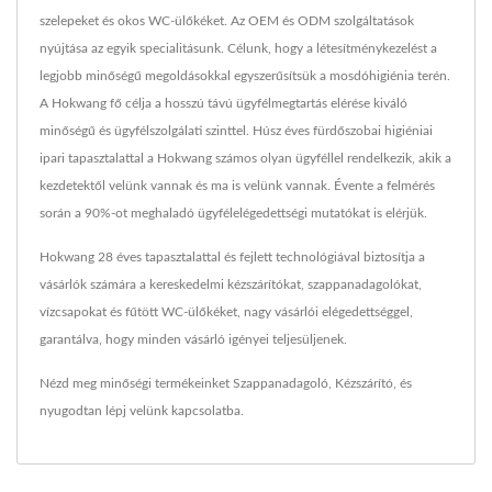
szelepeket és okos WC-ülőkéket. Az OEM és ODM szolgáltatások
nyújtása az egyik specialitásunk. Célunk, hogy a létesítménykezelést a
legjobb minőségű megoldásokkal egyszerűsítsük a mosdóhigiénia terén.
A Hokwang fő célja a hosszú távú ügyfélmegtartás elérése kiváló
minőségű és ügyfélszolgálati szinttel. Húsz éves fürdőszobai higiéniai
ipari tapasztalattal a Hokwang számos olyan ügyféllel rendelkezik, akik a
kezdetektől velünk vannak és ma is velünk vannak. Évente a felmérés
során a 90%-ot meghaladó ügyfélelégedettségi mutatókat is elérjük.
Hokwang 28 éves tapasztalattal és fejlett technológiával biztosítja a
vásárlók számára a kereskedelmi kézszárítókat, szappanadagolókat,
vízcsapokat és fűtött WC-ülőkéket, nagy vásárlói elégedettséggel,
garantálva, hogy minden vásárló igényei teljesüljenek.
Nézd meg minőségi termékeinket
Szappanadagoló
,
Kézszárító
, és
nyugodtan
lépj velünk kapcsolatba
.