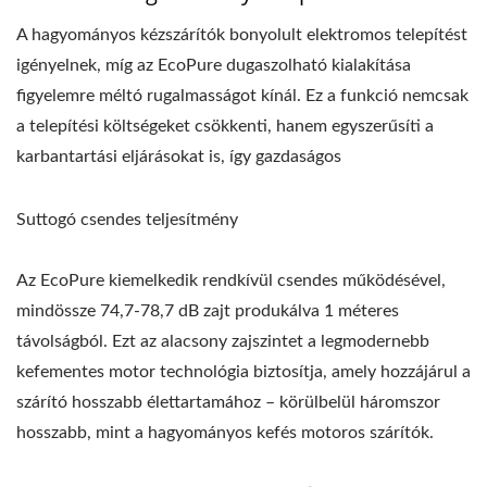
A hagyományos kézszárítók bonyolult elektromos telepítést
igényelnek, míg az EcoPure dugaszolható kialakítása
figyelemre méltó rugalmasságot kínál. Ez a funkció nemcsak
a telepítési költségeket csökkenti, hanem egyszerűsíti a
karbantartási eljárásokat is, így gazdaságos
Suttogó csendes teljesítmény
Az EcoPure kiemelkedik rendkívül csendes működésével,
mindössze 74,7-78,7 dB zajt produkálva 1 méteres
távolságból. Ezt az alacsony zajszintet a legmodernebb
kefementes motor technológia biztosítja, amely hozzájárul a
szárító hosszabb élettartamához – körülbelül háromszor
hosszabb, mint a hagyományos kefés motoros szárítók.