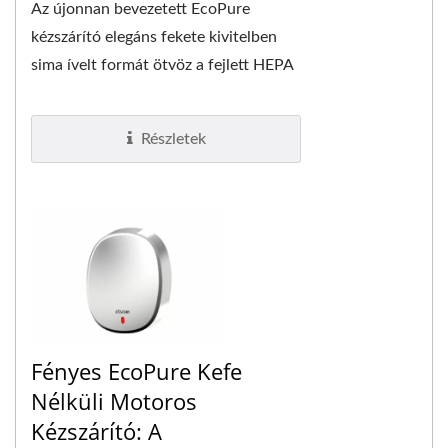
Az újonnan bevezetett EcoPure
kézszárító elegáns fekete kivitelben
sima ívelt formát ötvöz a fejlett HEPA
szűréssel és egy robusztus
kefementes...
Részletek
Fényes EcoPure Kefe
Nélküli Motoros
Kézszárító: A