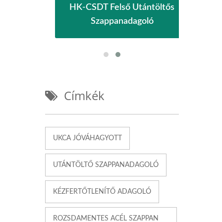
sségű
HK-CSDT Felső Utántöltős
Eco
Szappanadagoló
Címkék
UKCA JÓVÁHAGYOTT
UTÁNTÖLTŐ SZAPPANADAGOLÓ
KÉZFERTŐTLENÍTŐ ADAGOLÓ
ROZSDAMENTES ACÉL SZAPPAN