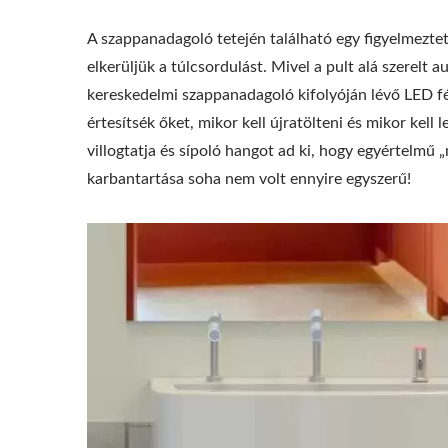
A szappanadagoló tetején található egy figyelmezte
elkerüljük a túlcsordulást. Mivel a pult alá szerelt
kereskedelmi szappanadagoló kifolyóján lévő LED f
értesítsék őket, mikor kell újratölteni és mikor kell
villogtatja és sípoló hangot ad ki, hogy egyértelmű
karbantartása soha nem volt ennyire egyszerű!