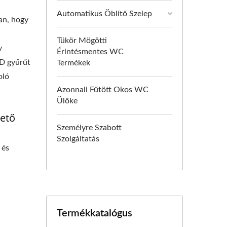
Automatikus Öblítő Szelep
an, hogy
Tükör Mögötti
y
Érintésmentes WC
ED gyűrűt
Termékek
oló
Azonnali Fűtött Okos WC
Ülőke
hető
Személyre Szabott
Szolgáltatás
 és
Termékkatalógus