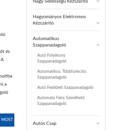
Nagy Sebességű Kézszárító
Hagyományos Elektromos
Kézszárító
oló
Automatikus
Szappanadagoló
őt és
Autó Folyékony
 A
Szappanadagoló
Automatikus, Többfunkciós
 pultba
Szappanadagoló
ni a
Autó Fedélzeti Szappanadagoló
goló
Automata Falra Szerelhető
Szappanadagoló
 MOST
Autós Csap