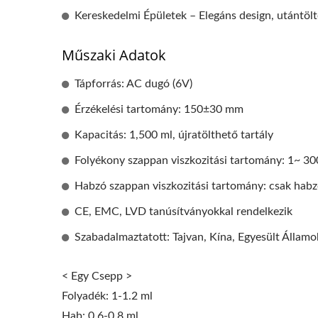
EcoHygiene Nagy Sebességű
HK-
Kereskedelmi Épületek – Elegáns design, utántöl
Kézszárító
Műszaki Adatok
Tápforrás: AC dugó (6V)
Érzékelési tartomány: 150±30 mm
Kapacitás: 1,500 ml, újratölthető tartály
Folyékony szappan viszkozitási tartomány: 1~ 3
Habzó szappan viszkozitási tartomány: csak habz
CE, EMC, LVD tanúsítványokkal rendelkezik
Szabadalmaztatott: Tajvan, Kína, Egyesült Államo
< Egy Csepp >
Folyadék: 1-1.2 ml
Hab: 0.6-0.8 ml