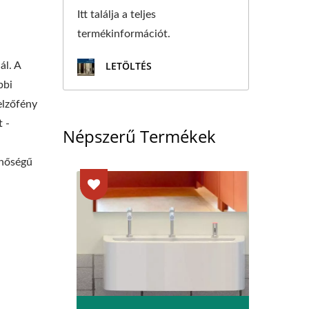
Itt találja a teljes
termékinformációt.
LETÖLTÉS
ál. A
bbi
elzőfény
 -
Népszerű Termékek
inőségű