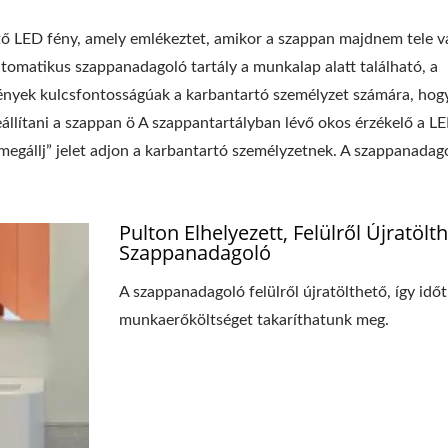
tő LED fény, amely emlékeztet, amikor a szappan majdnem tele v
 automatikus szappanadagoló tartály a munkalap alatt található, a
ények kulcsfontosságúak a karbantartó személyzet számára, hog
 leállítani a szappan ö A szappantartályban lévő okos érzékelő a L
 „megállj” jelet adjon a karbantartó személyzetnek. A szappanadag
Pulton Elhelyezett, Felülről Újratölt
Szappanadagoló
A szappanadagoló felülről újratölthető, így időt
munkaerőköltséget takaríthatunk meg.