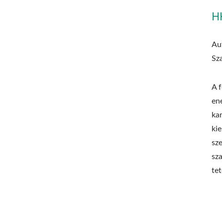
H
Au
Sz
A f
en
ka
kie
sze
sz
tet