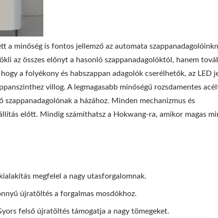
tt a minőség is fontos jellemző az automata szappanadagolóinkn
i az összes előnyt a hasonló szappanadagolóktól, hanem tová
ti, hogy a folyékony és habszappan adagolók cserélhetők, az LED j
ppanszinthez villog. A legmagasabb minőségű rozsdamentes acélt
ető szappanadagolónak a házához. Minden mechanizmus és
 szállítás előtt. Mindig számíthatsz a Hokwang-ra, amikor magas m
kialakítás megfelel a nagy utasforgalomnak.
önnyű újratöltés a forgalmas mosdókhoz.
ors felső újratöltés támogatja a nagy tömegeket.