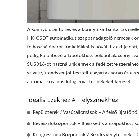
A könnyű utántöltés és a könnyű karbantartás melle
HK-CSDT automatikus szappanadagoló nemcsak örökl
felhasználóbarát funkciókkal is bővül. Ez azt jelen
pedig különböző állapotokhoz, például alacsony sza
SUS316-ot használunk ennek a fedélzetre szerelh
szivattyúrendszer jól tesztelt a gyártás során és a
automatikus mosdóhigiéniai termékeket keresel.
Ideális Ezekhez A Helyszínekhez
Repülőterek / Vasútállomások – A felső újratöltő 
Bevásárlóközpontok – Illeszkedik a csapokhoz, k
Kongresszusi Központok / Rendezvénytermek – Gy