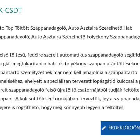
K-CSDT
to Top Töltött Szappanadagoló, Auto Asztalra Szerelhető Hab
appanadagoló, Auto Asztalra Szerelhető Folyékony Szappanadag
első töltésű, fedélre szerelt automatikus szappanadagoló segít id
ergiát megtakarítani a hab- és folyékony szappan utántöltésekor.
rbantartó személyzetnek már nem kell lehajolnia a szappantartó
meléséhez, ehelyett a speciálisan tervezett lopásgátló kulccsal a
relt szappanadagoló felső újratöltő csatornájából tudják feltölte
appant. A kulcsot tölcsér formájában terveztük, így a szappanada
ejére is rögzíthető, hogy még könnyebb legyen a feltöltés.
ÉRDEKLŐDJÖN