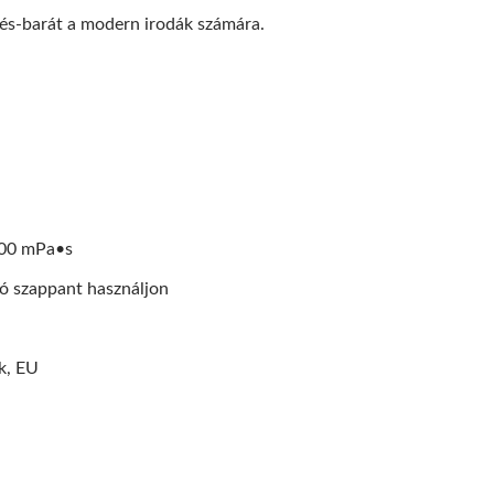
CSDT Felső Utántöltős
EcoHygiene Nagy Sebe
tés-barát a modern irodák számára.
Szappanadagoló
Kézszárító
000 mPa•s
ó szappant használjon
k, EU