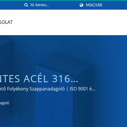
MAGYAR
SOLAT
TES ACÉL 316
 KONYHAI ÉS
hető Folyékony Szappanadagoló | ISO 9001 és
gyártó
| HOKWANG
agoló