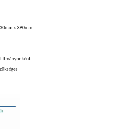
x 330mm x 390mm
állítmányonként
szükséges