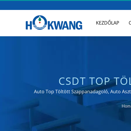
KEZDŐLAP
CSDT TOP TÖ
FOLYÉKONY/
Auto Top Töltött Szappanadagoló, Auto Aszt
14001
FÜRDŐSZO
Hom