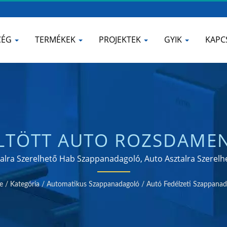
CÉG
TERMÉKEK
PROJEKTEK
GYIK
KAPC
LTÖTT AUTO ROZSDAMEN
HAB SZAPPANADAGOLÓ |
alra Szerelhető Hab Szappanadagoló, Auto Asztalra Szerel
 tanúsítvánnyal rendelkező kézszárító és szappanadagoló 
BAI VÍZCSAP GYÁRTÓ 
e
/
Kategória
/
Automatikus Szappanadagoló
/
Autó Fedélzeti Szappanad