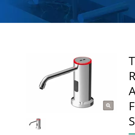
T
R
A
F
S