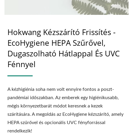
Hokwang Kézszárító Frissítés -
EcoHygiene HEPA Szűrővel,
Dugaszolható Hátlappal És UVC
Fénnyel
A kézhigiénia soha nem volt ennyire fontos a poszt-
pandémiai időszakban. Az emberek egy higiénikusabb,
mégis környezetbarát módot keresnek a kezek
szárítására. A megoldás az EcoHygiene kézszárító, amely
HEPA szűrővel és opcionális UVC fényforrással
rendelkezik!