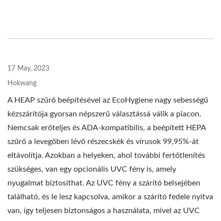
17 May, 2023
Hokwang
A HEAP szűrő beépítésével az EcoHygiene nagy sebességű
kézszárítója gyorsan népszerű választássá válik a piacon.
Nemcsak erőteljes és ADA-kompatibilis, a beépített HEPA
szűrő a levegőben lévő részecskék és vírusok 99,95%-át
eltávolítja. Azokban a helyeken, ahol további fertőtlenítés
szükséges, van egy opcionális UVC fény is, amely
nyugalmat biztosíthat. Az UVC fény a szárító belsejében
található, és le lesz kapcsolva, amikor a szárító fedele nyitva
van, így teljesen biztonságos a használata, mivel az UVC