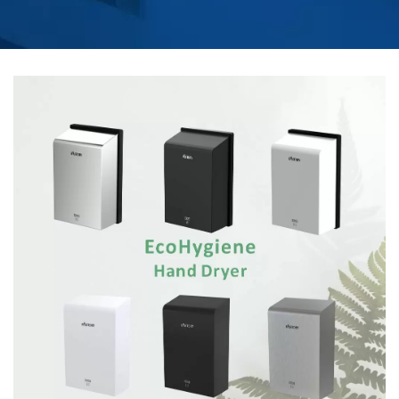
HÁTLAPPAL ÉS UVC
FÉNNYEL |
TÁVIRÁNYÍTÓS FŰTÖTT
WC ÜLŐKE GYÁRTÓ |
HOKWANG