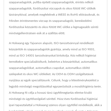
szappanadagolók, pultba épített szappanadagolók, érintés nélküli
szappanadagolók, fürdőszobai vízcsapok és okos fűtött WC-ülőkék
távirányítóval, amelyek megfelelnek a WEEE és RoHS előírásoknak, és
Minden érintésmentes vízcsap és szappanadagoló, kereskedelmi
fürdőszobai kézszárító és okos fűtött WC-ülőke a legmagasabb szintű
minőségellenőrzésen esik át a szállítás előtt.
A Hokwang egy Tajvanon alapuló, ISO-tanúsítvánnyal rendelkező
kézszárítók és szappanadagolók gyártója, amely mind az ISO 9001,
mind az ISO 14001 tanúsítványokat birtokolja. Kéz nélküli higiéniai
termékekre specializálódtunk, beleértve a kézszárítókat, automatikus
szappanadagolókat, automatikus csapokat, automatikus öblítő
szelepeket és okos WC-ülőkéket. Az OEM és ODM szolgáltatások
nyújtása az egyik specialitásunk. Célunk, hogy a létesítménykezelést a
legjobb minőségű megoldásokkal egyszerűsítsük a mosdóhigiénia terén.
A Hokwang fő célja a hosszú távú ügyfélmegtartás elérése kiváló
minőségű és ügyfélszolgálati szinttel. Húsz éves fürdőszobai higiéniai
ipari tapasztalattal a Hokwang számos olyan ügyféllel rendelkezik, akik a