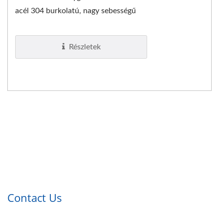
acél 304 burkolatú, nagy sebességű
kézszárító higiénikus, és megfelel az
ADA előírásainak....
Részletek