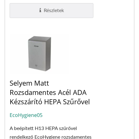
kézszárítónak tervezzük....
Részletek
Selyem Matt
Rozsdamentes Acél ADA
Kézszárító HEPA Szűrővel
EcoHygiene05
A beépített H13 HEPA szűrővel
rendelkező EcoHygiene rozsdamentes