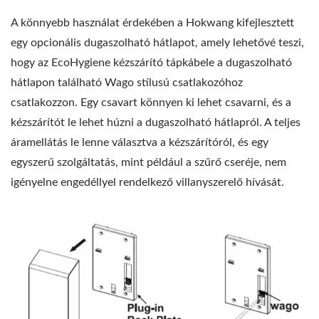
A könnyebb használat érdekében a Hokwang kifejlesztett
egy opcionális dugaszolható hátlapot, amely lehetővé teszi,
hogy az EcoHygiene kézszárító tápkábele a dugaszolható
hátlapon található Wago stílusú csatlakozóhoz
csatlakozzon. Egy csavart könnyen ki lehet csavarni, és a
kézszárítót le lehet húzni a dugaszolható hátlapról. A teljes
áramellátás le lenne választva a kézszárítóról, és egy
egyszerű szolgáltatás, mint például a szűrő cseréje, nem
igényelne engedéllyel rendelkező villanyszerelő hívását.