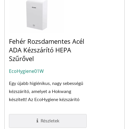
Fehér Rozsdamentes Acél
ADA Kézszárító HEPA
Szűrővel
EcoHygiene01W
Egy újabb higiénikus, nagy sebességű
kézszárító, amelyet a Hokwang
készített! Az EcoHygiene kézszárító
H13 HEPA szűrővel rendelkezik,
amely...
Részletek