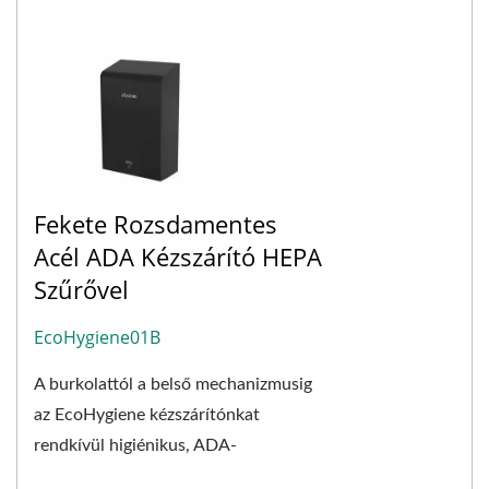
Fekete Rozsdamentes
Acél ADA Kézszárító HEPA
Szűrővel
EcoHygiene01B
A burkolattól a belső mechanizmusig
az EcoHygiene kézszárítónkat
rendkívül higiénikus, ADA-
kompatibilis, nagy sebességű