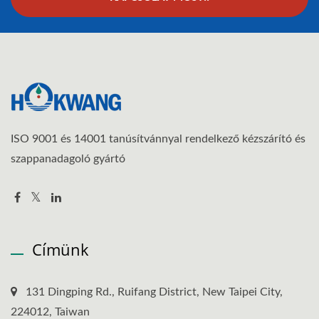
ISO 9001 és 14001 tanúsítvánnyal rendelkező kézszárító és
szappanadagoló gyártó
Címünk
131 Dingping Rd., Ruifang District, New Taipei City,
224012, Taiwan