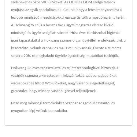
szelepeket és okos WC-ülőkéket. Az OEM és ODM szolgáltatások
nyújtása az egyik specialitásunk. Célunk, hogy a létesítménykezelést a
legjobb minőségű megoldásokkal egyszerűsítsük a mosdóhigiénia terén.
A Hokwang fő célja a hosszú távú ügyfélmegtartás elérése kiváló
minőségű és ügyfélszolgálati szinttel. Húsz éves fürdőszobai higiéniai
ipari tapasztalattal a Hokwang számos olyan ügyféllel rendelkezik, akik a
kezdetektől velünk vannak és ma is velünk vannak. Évente a felmérés
során a 90%-ot meghaladó ügyfélelégedettségi mutatókat is elérjük.
Hokwang 28 éves tapasztalattal és fejlett technológiával biztosítja a
vásárlók számára a kereskedelmi kézszárítókat, szappanadagolókat,
vízcsapokat és fűtött WC-ülőkéket, nagy vásárlói elégedettséggel,
garantálva, hogy minden vásárló igényei teljesüljenek.
Nézd meg minőségi termékeinket
Szappanadagoló
,
Kézszárító
, és
nyugodtan
lépj velünk kapcsolatba
.