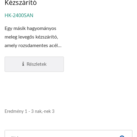
Kézszárító
HK-2400SAN
Egy másik hagyományos
meleg levegős kézszárító,
amely rozsdamentes acél
#304-ből készült,...
Részletek
Eredmény 1 - 3 nak,-nek 3