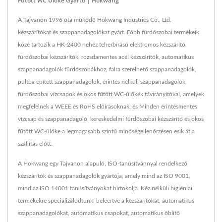
Fűtött WC Ülőke Gyártó | Hokwang
A Tajvanon 1996 óta működő Hokwang Industries Co., Ltd.
kézszárítókat és szappanadagolókat gyárt. Főbb fürdőszobai termékeik
közé tartozik a HK-2400 nehéz teherbírású elektromos kézszárító,
fürdőszobai kézszárítók, rozsdamentes acél kézszárítók, automatikus
szappanadagolók fürdőszobákhoz, falra szerelhető szappanadagolók,
pultba épített szappanadagolók, érintés nélküli szappanadagolók,
fürdőszobai vízcsapok és okos fűtött WC-ülőkék távirányítóval, amelyek
megfelelnek a WEEE és RoHS előírásoknak, és Minden érintésmentes
vízcsap és szappanadagoló, kereskedelmi fürdőszobai kézszárító és okos
fűtött WC-ülőke a legmagasabb szintű minőségellenőrzésen esik át a
szállítás előtt.
A Hokwang egy Tajvanon alapuló, ISO-tanúsítvánnyal rendelkező
kézszárítók és szappanadagolók gyártója, amely mind az ISO 9001,
mind az ISO 14001 tanúsítványokat birtokolja. Kéz nélküli higiéniai
termékekre specializálódtunk, beleértve a kézszárítókat, automatikus
szappanadagolókat, automatikus csapokat, automatikus öblítő