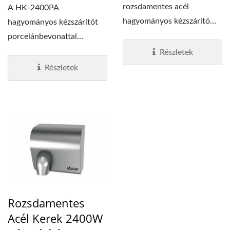
rozsdamentes acél
A HK-2400PA
hagyományos kézszárító
hagyományos kézszárítót
selyemfényű, csiszolt
porcelánbevonattal
felülettel...
terveztük. A fehér zománc
Részletek
nemcsak...
Részletek
Rozsdamentes
Acél Kerek 2400W