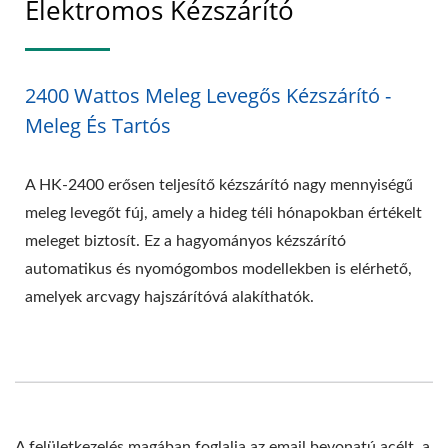
Elektromos Kézszárító
2400 Wattos Meleg Levegős Kézszárító -
Meleg És Tartós
A HK-2400 erősen teljesítő kézszárító nagy mennyiségű
meleg levegőt fúj, amely a hideg téli hónapokban értékelt
meleget biztosít. Ez a hagyományos kézszárító
automatikus és nyomógombos modellekben is elérhető,
amelyek arcvagy hajszárítóvá alakíthatók.
A felületkezelés magában foglalja az email bevonatú acélt, a