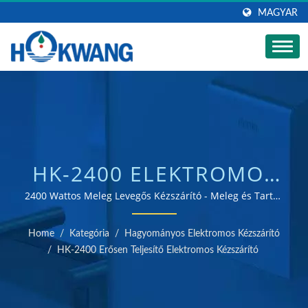
MAGYAR
HK-2400 ELEKTROMOS
MELEG LEVEGŐS
2400 Wattos Meleg Levegős Kézszárító - Meleg és Tartós
/ ISO 9001 és 14001 tanúsítvánnyal rendelkező
KÉZSZÁRÍTÓ |
kézszárító és szappanadagoló gyártó
Home
/
Kategória
/
Hagyományos Elektromos Kézszárító
ROZSDAMENTES ACÉL
/
HK-2400 Erősen Teljesítő Elektromos Kézszárító
SZAPPANADAGOLÓ