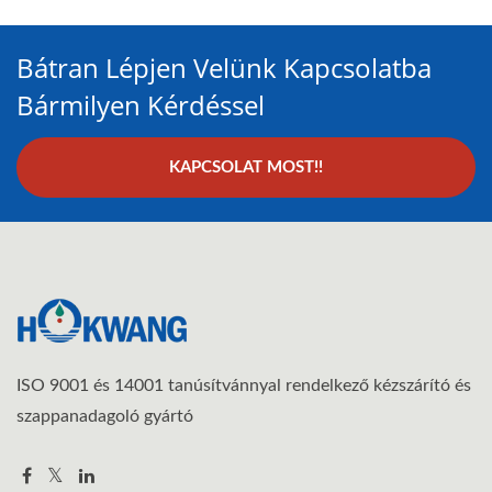
Bátran Lépjen Velünk Kapcsolatba
Bármilyen Kérdéssel
KAPCSOLAT MOST!!
ISO 9001 és 14001 tanúsítvánnyal rendelkező kézszárító és
szappanadagoló gyártó