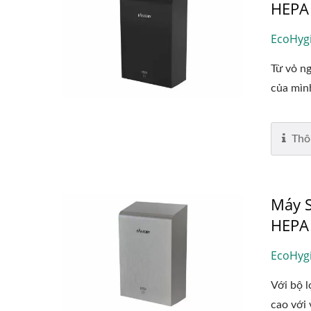
HEPA
EcoHyg
Từ vỏ ng
của mình
Thô
Máy S
HEPA
EcoHyg
Với bộ 
cao với 