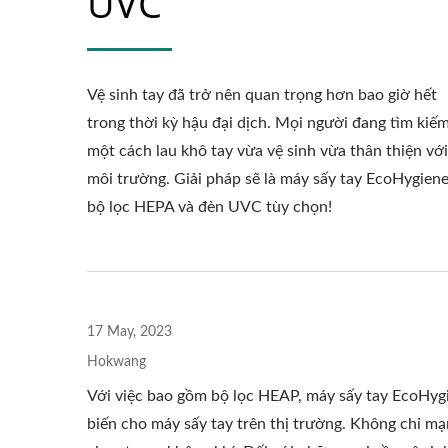
UVC
Vệ sinh tay đã trở nên quan trọng hơn bao giờ hết
Máy Sấy Tay Tốc Độ Cao
Máy 
trong thời kỳ hậu đại dịch. Mọi người đang tìm kiế
EcoHygiene
một cách lau khô tay vừa vệ sinh vừa thân thiện với
môi trường. Giải pháp sẽ là máy sấy tay EcoHygien
bộ lọc HEPA và đèn UVC tùy chọn!
17 May, 2023
Hokwang
Với việc bao gồm bộ lọc HEAP, máy sấy tay EcoHyg
biến cho máy sấy tay trên thị trường. Không chỉ m