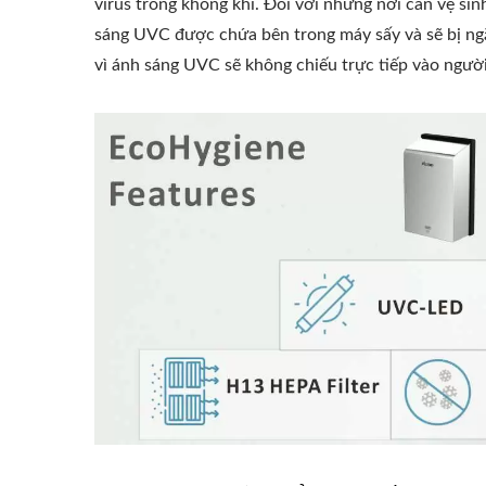
virus trong không khí. Đối với những nơi cần vệ s
sáng UVC được chứa bên trong máy sấy và sẽ bị ng
vì ánh sáng UVC sẽ không chiếu trực tiếp vào ngườ