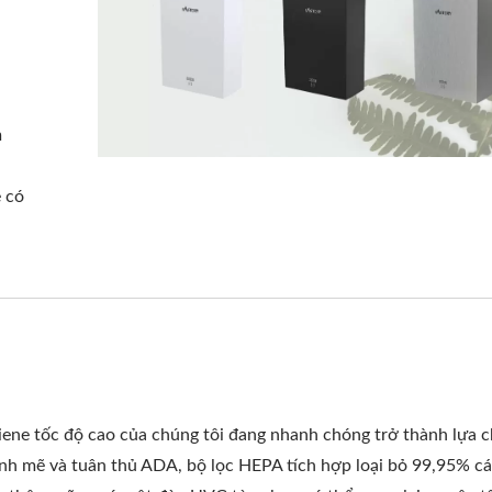
Phân Phối Xà Phòng HK-
Máy Sấy Tay Tốc Độ 
m
CSDT Gắn Trên Bệ
EcoHygiene
e có
iene tốc độ cao của chúng tôi đang nhanh chóng trở thành lựa 
ạnh mẽ và tuân thủ ADA, bộ lọc HEPA tích hợp loại bỏ 99,95% cá