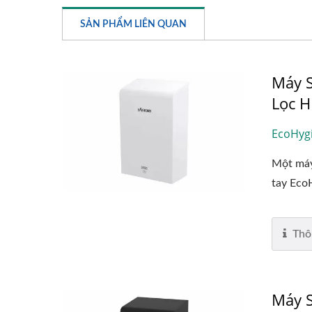
SẢN PHẨM LIÊN QUAN
Máy S
Lọc 
EcoHyg
Một máy
tay Eco
Thô
Máy S