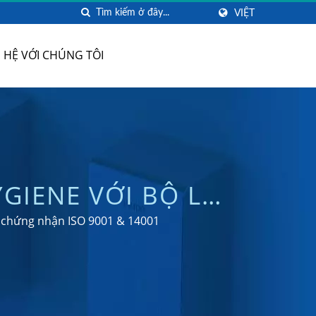
VIỆT
N HỆ VỚI CHÚNG TÔI
GIENE VỚI BỘ LỌC
 | NHÀ SẢN XUẤT
t chứng nhận ISO 9001 & 14001
 TỪ XA | HOKWANG