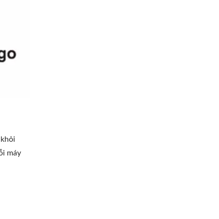
 khỏi
ỗi máy