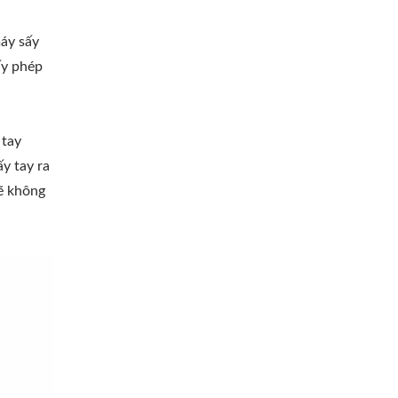
áy sấy
ấy phép
 tay
y tay ra
ẽ không