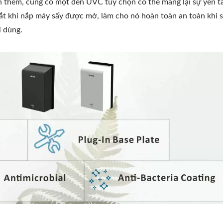
inh thêm, cũng có một đèn UVC tùy chọn có thể mang lại sự yên 
ắt khi nắp máy sấy được mở, làm cho nó hoàn toàn an toàn khi 
i dùng.