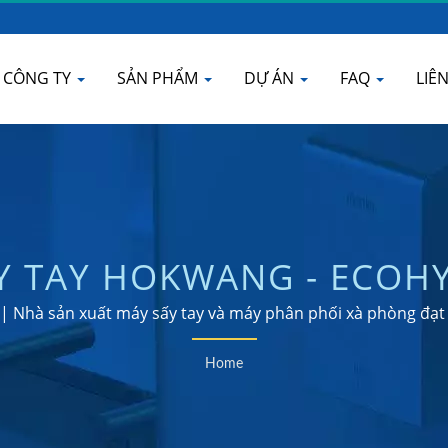
CÔNG TY
SẢN PHẨM
DỰ ÁN
FAQ
LIÊ
Y TAY HOKWANG - ECOHY
G CẮM ĐIỆN VÀ ĐÈN UVC
| Nhà sản xuất máy sấy tay và máy phân phối xà phòng đạ
NGỒI SƯỞI ĐIỀU KHIỂN
Home