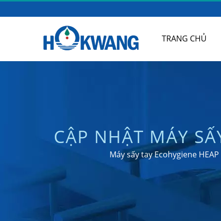
TRANG CHỦ
CẬP NHẬT MÁY SẤ
HEPA, BẢNG LƯN
Máy sấy tay Ecohygiene HEAP 
BỒN CẦU CÓ GHẾ 