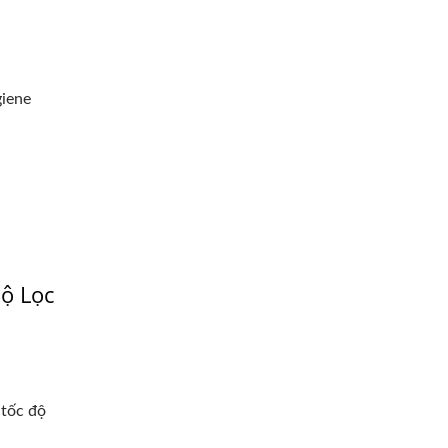
giene
ộ Lọc
 tốc độ