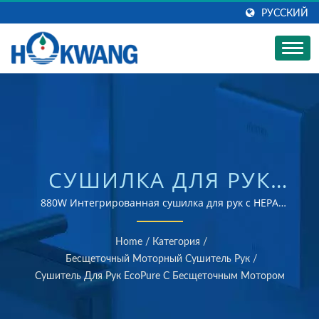
РУССКИЙ
СУШИЛКА ДЛЯ РУК
ECOPURE01 С
880W Интегрированная сушилка для рук с HEPA
фильтром | Производитель сушилок для рук и
БЕСЩЕТОЧНЫМ
диспенсеров для мыла с сертификатами ISO 9001 и
Home
/
Категория
/
14001
МОТОРОМ |
Бесщеточный Моторный Сушитель Рук
/
Сушитель Для Рук EcoPure С Бесщеточным Мотором
ПРОИЗВОДИТЕЛЬ