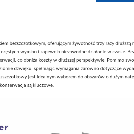
ikiem bezszczotkowym, oferującym żywotność trzy razy dłuższą n
ę częstych wymian i zapewnia niezawodne działanie w czasie. Be
serwacji, co obniża koszty w dłuższej perspektywie. Pomimo swo
poziomie dźwięku, spełniając wymagania zarówno dotyczące wyda
nik bezszczotkowy jest idealnym wyborem do obszarów o dużym nat
 konserwacja są kluczowe.