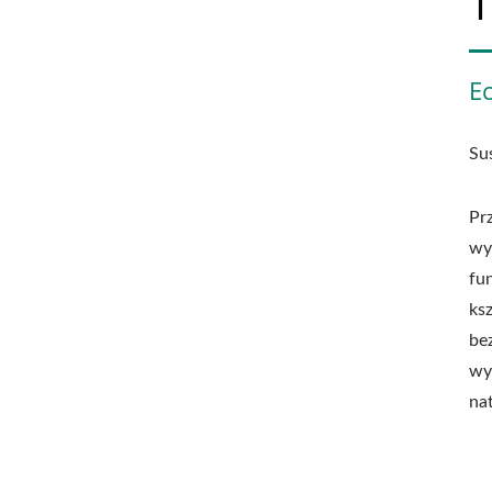
T
E
Su
Pr
wy
fu
ks
be
wy
na