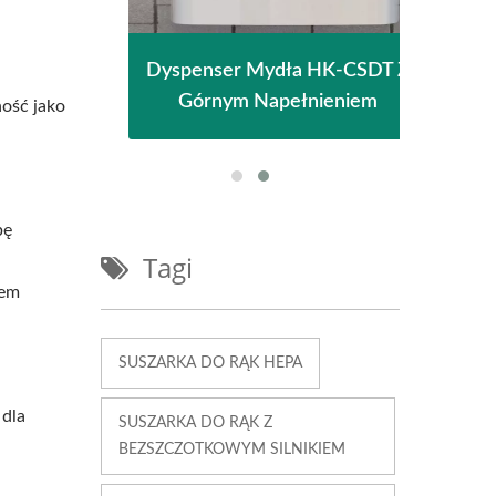
giene
Dyspenser Mydła HK-CSDT Z
Susz
ci
Górnym Napełnieniem
ność jako
bę
Tagi
iem
SUSZARKA DO RĄK HEPA
 dla
SUSZARKA DO RĄK Z
BEZSZCZOTKOWYM SILNIKIEM