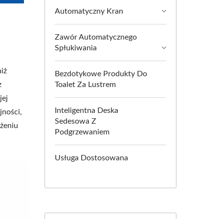
Automatyczny Kran
Zawór Automatycznego
Spłukiwania
iż
Bezdotykowe Produkty Do
z
Toalet Za Lustrem
jej
Inteligentna Deska
jności,
Sedesowa Z
ężeniu
Podgrzewaniem
Usługa Dostosowana