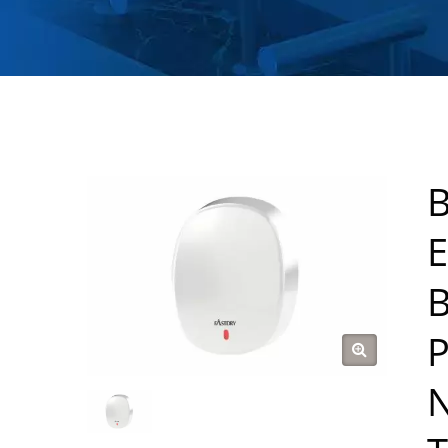
B
E
B
P
N