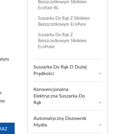
Bezszczotkowym Silnikiem
EcoFast-BL
Suszarka Do Rąk Z Silnikiem
Bezszczotkowym EcoPure
Suszarka Do Rąk Z
Bezszczotkowym Silnikiem
EcoPulse
ałym
Suszarka Do Rąk O Dużej
Prędkości
m
Konwencjonalna
e
Elektryczna Suszarka Do
żym
Rąk
Automatyczny Dozownik
Mydła
RAZ