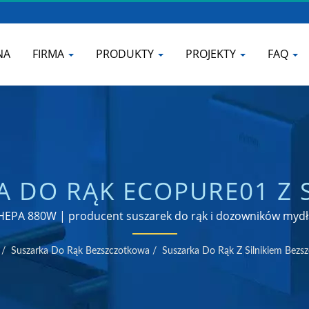
NA
FIRMA
PRODUKTY
PROJEKTY
FAQ
A DO RĄK ECOPURE01 Z S
YM | PRODUCENT KRANÓ
 HEPA 880W | producent suszarek do rąk i dozowników mydł
ŁAZIENKI | HOKWANG
/
Suszarka Do Rąk Bezszczotkowa
/
Suszarka Do Rąk Z Silnikiem Bez