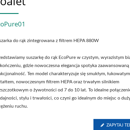
oalet
coPure01
szarka do rąk zintegrowana z filtrem HEPA 880W
zedstawiamy suszarkę do rąk EcoPure w czystym, wyrazistym bi
kończeniu, gdzie nowoczesna elegancja spotyka zaawansowaną
nkcjonalność. Ten model charakteryzuje się smukłym, łukowaty
ztałtem, nowoczesnym filtrem HEPA oraz trwałym silnikiem
zszczotkowym o żywotności od 7 do 10 lat. To idealne połączeni
dajności, stylu i trwałości, co czyni go idealnym do miejsc o du
tężeniu ruchu.
ZAPYTAJ TE