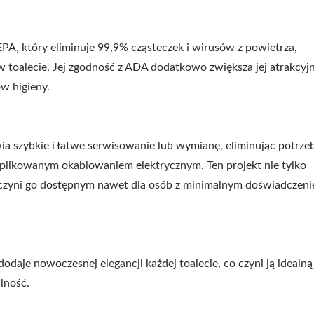
enser Mydła HK-CSDT Z
Suszarka Do Rąk EcoHy
PA, który eliminuje 99,9% cząsteczek i wirusów z powietrza,
órnym Napełnieniem
O Wysokiej Prędkoś
w toalecie. Jej zgodność z ADA dodatkowo zwiększa jej atrakcyj
w higieny.
ia szybkie i łatwe serwisowanie lub wymianę, eliminując potrze
mplikowanym okablowaniem elektrycznym. Ten projekt nie tylko
co czyni go dostępnym nawet dla osób z minimalnym doświadczen
odaje nowoczesnej elegancji każdej toalecie, co czyni ją idealną
alność.