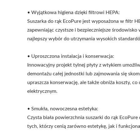
• Wyjątkowa higiena dzięki filtrowi HEPA:
Suszarka Do Rąk EcoHygiene
Dysp
Suszarka do rąk EcoPure jest wyposażona w filtr HE
O Wysokiej Prędkości
G
zapewniając czystsze i bezpieczniejsze środowisko 
najlepszy wybór do utrzymania wysokich standardó
• Uproszczona instalacja i konserwacja:
Innowacyjny projekt tylnej płyty z wtykiem umożliw
demontażu całej jednostki lub zajmowania się sko
upraszcza konserwację, ale także obniża koszty, 
elektrycznym.
• Smukła, nowoczesna estetyka:
Czysta biała powierzchnia suszarki do rąk EcoPure d
tych, którzy cenią zarówno estetykę, jak i funkcjon