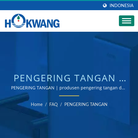
INDONESIA
PENGERING TANGAN |
PRODUSEN PENGERING
PENGERING TANGAN | produsen pengering tangan dan
dispenser sabun bersertifikat ISO 9001 & 14001
TANGAN KAMAR MANDI
Home
/
FAQ
/
PENGERING TANGAN
KOMERSIAL |
HOKWANG