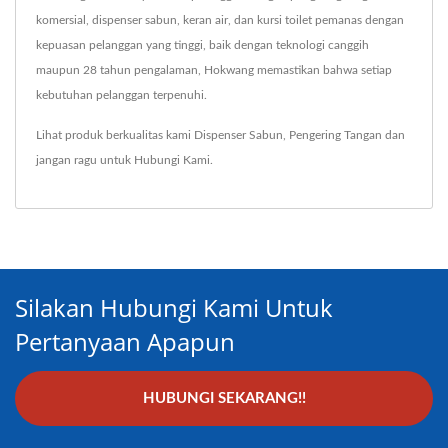
komersial, dispenser sabun, keran air, dan kursi toilet pemanas dengan
kepuasan pelanggan yang tinggi, baik dengan teknologi canggih
maupun 28 tahun pengalaman, Hokwang memastikan bahwa setiap
kebutuhan pelanggan terpenuhi.
Lihat produk berkualitas kami
Dispenser Sabun
,
Pengering Tangan
dan
jangan ragu untuk
Hubungi Kami
.
Silakan Hubungi Kami Untuk
Pertanyaan Apapun
HUBUNGI SEKARANG!!