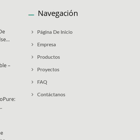
Navegación
De
Página De Inicio
se...
Empresa
Productos
le –
Proyectos
FAQ
Contáctanos
oPure:
.
De