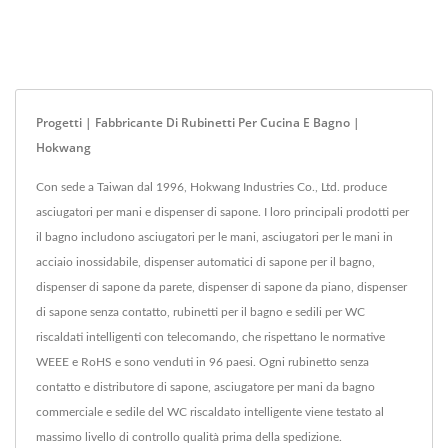
Progetti | Fabbricante Di Rubinetti Per Cucina E Bagno |
Hokwang
Con sede a Taiwan dal 1996, Hokwang Industries Co., Ltd. produce
asciugatori per mani e dispenser di sapone. I loro principali prodotti per
il bagno includono asciugatori per le mani, asciugatori per le mani in
acciaio inossidabile, dispenser automatici di sapone per il bagno,
dispenser di sapone da parete, dispenser di sapone da piano, dispenser
di sapone senza contatto, rubinetti per il bagno e sedili per WC
riscaldati intelligenti con telecomando, che rispettano le normative
WEEE e RoHS e sono venduti in 96 paesi. Ogni rubinetto senza
contatto e distributore di sapone, asciugatore per mani da bagno
commerciale e sedile del WC riscaldato intelligente viene testato al
massimo livello di controllo qualità prima della spedizione.