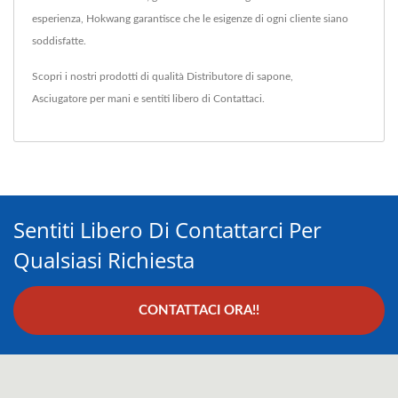
esperienza, Hokwang garantisce che le esigenze di ogni cliente siano
soddisfatte.
Scopri i nostri prodotti di qualità
Distributore di sapone
,
Asciugatore per mani
e sentiti libero di
Contattaci
.
Sentiti Libero Di Contattarci Per
Qualsiasi Richiesta
CONTATTACI ORA!!