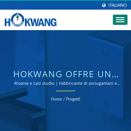
ITALIANO
HOKWANG OFFRE UNA
VASTA GAMMA DI
Risorse e casi studio | Fabbricante di asciugamani e
dispenser di sapone certificato ISO 9001 e 14001
PRODOTTI PER BAGNI
Home
/
Progetti
COMMERCIALI |
FABBRICANTE DI