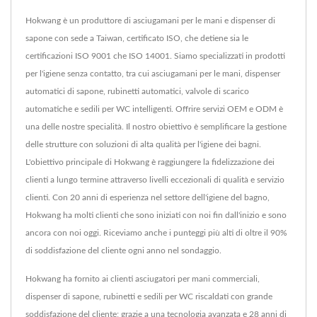
Hokwang è un produttore di asciugamani per le mani e dispenser di
sapone con sede a Taiwan, certificato ISO, che detiene sia le
certificazioni ISO 9001 che ISO 14001. Siamo specializzati in prodotti
per l'igiene senza contatto, tra cui asciugamani per le mani, dispenser
automatici di sapone, rubinetti automatici, valvole di scarico
automatiche e sedili per WC intelligenti. Offrire servizi OEM e ODM è
una delle nostre specialità. Il nostro obiettivo è semplificare la gestione
delle strutture con soluzioni di alta qualità per l'igiene dei bagni.
L'obiettivo principale di Hokwang è raggiungere la fidelizzazione dei
clienti a lungo termine attraverso livelli eccezionali di qualità e servizio
clienti. Con 20 anni di esperienza nel settore dell'igiene del bagno,
Hokwang ha molti clienti che sono iniziati con noi fin dall'inizio e sono
ancora con noi oggi. Riceviamo anche i punteggi più alti di oltre il 90%
di soddisfazione del cliente ogni anno nel sondaggio.
Hokwang ha fornito ai clienti asciugatori per mani commerciali,
dispenser di sapone, rubinetti e sedili per WC riscaldati con grande
soddisfazione del cliente; grazie a una tecnologia avanzata e 28 anni di