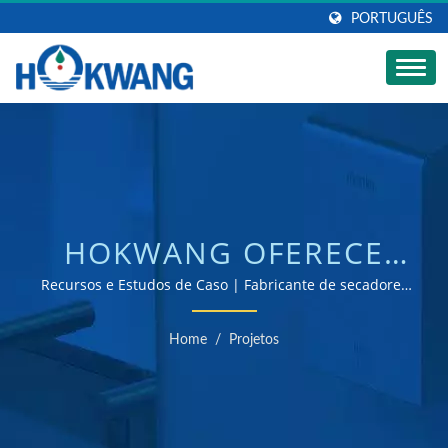
PORTUGUÊS
HOKWANG OFERECE
UMA AMPLA GAMA DE
Recursos e Estudos de Caso | Fabricante de secadores
de mão e dispensadores de sabão certificados ISO 9001
PRODUTOS
e 14001
Home
/
Projetos
COMERCIAIS PARA
BANHEIROS. |