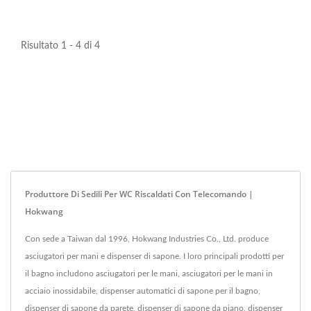
Risultato 1 - 4 di 4
Produttore Di Sedili Per WC Riscaldati Con Telecomando |
Hokwang
Con sede a Taiwan dal 1996, Hokwang Industries Co., Ltd. produce
asciugatori per mani e dispenser di sapone. I loro principali prodotti per
il bagno includono asciugatori per le mani, asciugatori per le mani in
acciaio inossidabile, dispenser automatici di sapone per il bagno,
dispenser di sapone da parete, dispenser di sapone da piano, dispenser