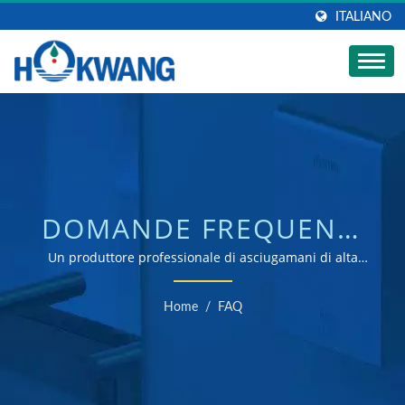
ITALIANO
DOMANDE FREQUENTI
(FAQ)
Un produttore professionale di asciugamani di alta
qualità, dispenser di sapone automatici, rubinetti
automatici, valvole di scarico automatiche, sedili per WC
Home
/
FAQ
intelligenti, servizio personalizzato ODM