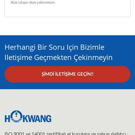
Bize Ulaşın
diye çekinmeyin.
Herhangi Bir Soru Için Bizimle
Iletişime Geçmekten Çekinmeyin
ŞIMDI İLETIŞIME GEÇIN!!
ISO 9001 ve 14001 sertifikalı el kurutma ve sabun dağıtıcı