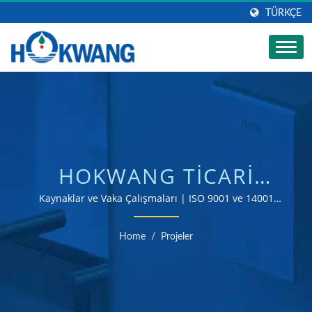
TÜRKÇE
HOKWANG TICARI
TUVALET ÜRÜNLERI
Kaynaklar ve Vaka Çalışmaları | ISO 9001 ve 14001
sertifikalı el kurutma ve sabun dağıtıcı üreticisi
GENIŞ BIR YELPAZE
Home
/
Projeler
SUNMAKTADIR. |
OTOMATIK TICARI