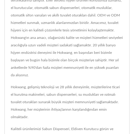
sertifikalarına sahiptir. Eller serbest hijyen ürünleri konusunda uzmanız;
el kurutucular, otomatik sabun dispenserleri, otomatik musluklar,
otomatik sifon vanaları ve akıllı tuvalet oturakları dahil. OEM ve ODM
hizmetleri sunmak, uzmanlık alanlarımızdan biridir. Amacımız, tuvalet
hijyeni için en kaliteli çözümlerle tesis yönetimini kolaylaştırmaktır.
Hokwang'ın ana amacı, olağanüstü kalite ve müşteri hizmetleri seviyeleri
aracılığıyla uzun vadeli müşteri sadakati sağlamaktır. 20 yıllık banyo
hijyen endüstrisi deneyimi ile Hokwang, en başından beri bizimle
başlayan ve bugün hala bizimle olan birçok müşteriye sahiptir. Her yıl
anketlerde %90'dan fazla müşteri memnuniyeti ile en yüksek puanları
da alıyoruz.
Hokwang, gelişmiş teknoloji ve 28 yıllık deneyimle, müşterilerine ticari
el kurutma makineleri, sabun dispenserleri, su muslukları ve ısıtmalı
tuvalet oturakları sunarak büyük müşteri memnuniyeti sağlamaktadır.
Hokwang, her müşterinin ihtiyaçlarının karşılandığından emin
olmaktadır.
Kaliteli ürünlerimizi
Sabun Dispenseri
,
Eldiven Kurutucu
görün ve