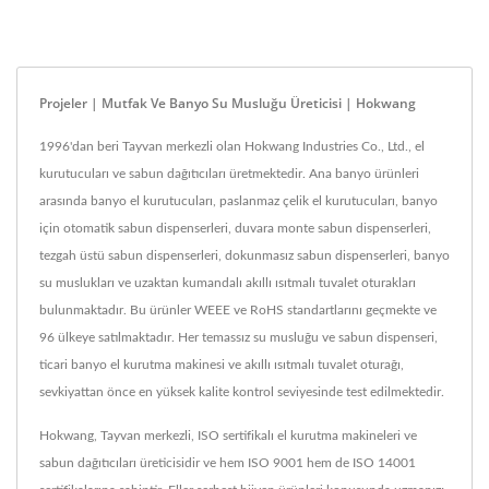
Projeler | Mutfak Ve Banyo Su Musluğu Üreticisi | Hokwang
1996'dan beri Tayvan merkezli olan Hokwang Industries Co., Ltd., el
kurutucuları ve sabun dağıtıcıları üretmektedir. Ana banyo ürünleri
arasında banyo el kurutucuları, paslanmaz çelik el kurutucuları, banyo
için otomatik sabun dispenserleri, duvara monte sabun dispenserleri,
tezgah üstü sabun dispenserleri, dokunmasız sabun dispenserleri, banyo
su muslukları ve uzaktan kumandalı akıllı ısıtmalı tuvalet oturakları
bulunmaktadır. Bu ürünler WEEE ve RoHS standartlarını geçmekte ve
96 ülkeye satılmaktadır. Her temassız su musluğu ve sabun dispenseri,
ticari banyo el kurutma makinesi ve akıllı ısıtmalı tuvalet oturağı,
sevkiyattan önce en yüksek kalite kontrol seviyesinde test edilmektedir.
Hokwang, Tayvan merkezli, ISO sertifikalı el kurutma makineleri ve
sabun dağıtıcıları üreticisidir ve hem ISO 9001 hem de ISO 14001