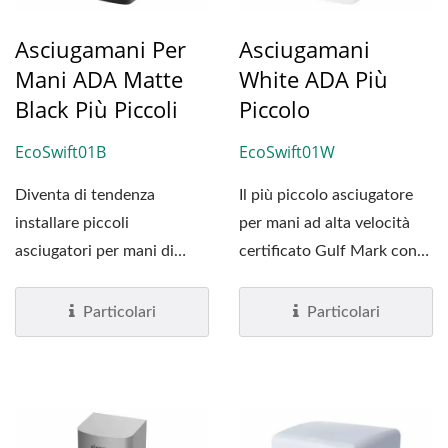
Asciugamani Per
Asciugamani
Mani ADA Matte
White ADA Più
Black Più Piccoli
Piccolo
EcoSwift01B
EcoSwift01W
Diventa di tendenza
Il più piccolo asciugatore
installare piccoli
per mani ad alta velocità
asciugatori per mani di
certificato Gulf Mark con
colore nero per creare un
finiture in vernice...
aspetto...
Particolari
Particolari