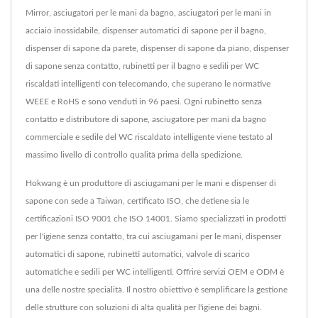
Mirror, asciugatori per le mani da bagno, asciugatori per le mani in
acciaio inossidabile, dispenser automatici di sapone per il bagno,
dispenser di sapone da parete, dispenser di sapone da piano, dispenser
di sapone senza contatto, rubinetti per il bagno e sedili per WC
riscaldati intelligenti con telecomando, che superano le normative
WEEE e RoHS e sono venduti in 96 paesi. Ogni rubinetto senza
contatto e distributore di sapone, asciugatore per mani da bagno
commerciale e sedile del WC riscaldato intelligente viene testato al
massimo livello di controllo qualità prima della spedizione.
Hokwang è un produttore di asciugamani per le mani e dispenser di
sapone con sede a Taiwan, certificato ISO, che detiene sia le
certificazioni ISO 9001 che ISO 14001. Siamo specializzati in prodotti
per l'igiene senza contatto, tra cui asciugamani per le mani, dispenser
automatici di sapone, rubinetti automatici, valvole di scarico
automatiche e sedili per WC intelligenti. Offrire servizi OEM e ODM è
una delle nostre specialità. Il nostro obiettivo è semplificare la gestione
delle strutture con soluzioni di alta qualità per l'igiene dei bagni.