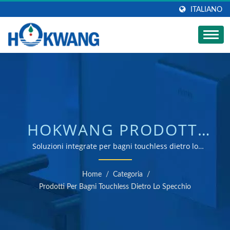
ITALIANO
HOKWANG PRODOTTI
IGIENICI TOUCHLESS
Soluzioni integrate per bagni touchless dietro lo
specchio/ produttore di asciugamani e dispenser di
DIETRO LO SPECCHIO|
sapone certificato ISO 9001 e 14001
Home
/
Categoria
/
PRODUTTORE DI
Prodotti Per Bagni Touchless Dietro Lo Specchio
DISPENSER DI SAPONE