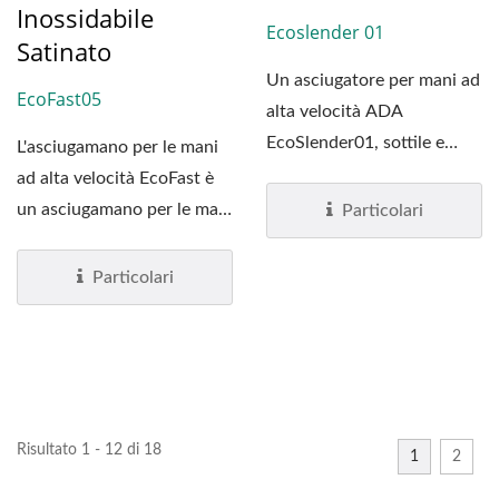
Inossidabile
Ecoslender 01
Satinato
Un asciugatore per mani ad
EcoFast05
alta velocità ADA
EcoSlender01, sottile e
L'asciugamano per le mani
verniciato di bianco,...
ad alta velocità EcoFast è
un asciugamano per le mani
Particolari
piccolo ed economico....
Particolari
Risultato 1 - 12 di 18
1
2