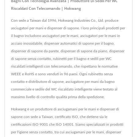
Bagni Con Tecnologia Avanzata | Produttore Di Sedili Per WC
Riscaldati Con Telecomando | Hokwang
Con sede a Taiwan dal 1996, Hokwang Industries Co., Ltd. produce
asciugatori per mani e dispenser di sapone. I loro principali prodotti per
il bagno includono asciugatori per le mani, asciugatori per le mani in
acciaio inossidabile, dispenser automatici di sapone per il bagno,
dispenser di sapone da parete, dispenser di sapone da piano, dispenser
di sapone senza contatto, rubinetti per il bagno e sedili per WC
riscaldati intelligenti con telecomando, che rispettano le normative
WEEE e RoHS e sono venduti in 96 paesi. Ogni rubinetto senza
contatto e distributore di sapone, asciugatore per mani da bagno
commerciale e sedile del WC riscaldato intelligente viene testato al
massimo livello di controllo qualità prima della spedizione.
Hokwang è un produttore di asciugamani per le mani e dispenser di
sapone con sede a Taiwan, certificato ISO, che detiene sia le
certificazioni ISO 9001 che ISO 14001. Siamo specializzati in prodotti
per l'igiene senza contatto, tra cui asciugamani per le mani, dispenser