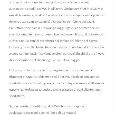
automatici di sapone, rubinetti automatici, valvole di scarico
automatiche e sedili per WC intelligenti. Offrire servizi OEM e ODM è
una delle nostre specialità. Il nostro obiettivo è semplificare la gestione
delle strutture con soluzioni di alta qualità per l'igiene dei bagni.
L'obiettivo principale di Hokwang è raggiungere la fidelizzazione dei
clienti a lungo termine attraverso livelli eccezionali di qualità e servizio
clienti. Con 20 anni di esperienza nel settore dell'igiene del bagno,
Hokwang ha molti clienti che sono iniziati con noi fin dall'inizio e sono
ancora con noi oggi. Riceviamo anche i punteggi più alti di oltre il 90%
di soddisfazione del cliente ogni anno nel sondaggio.
Hokwang ha fornito ai clienti asciugatori per mani commerciali,
dispenser di sapone, rubinetti e sedili per WC riscaldati con grande
soddisfazione del cliente; grazie a una tecnologia avanzata e 28 anni di
esperienza, Hokwang garantisce che le esigenze di ogni cliente siano
soddisfatte.
Scopri i nostri prodotti di qualità
Distributore di sapone
,
Asciugatore per mani
e sentiti libero di
Contattaci
.