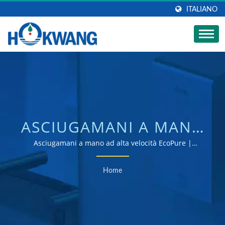
ITALIANO
ASCIUGAMANI A MANO
ECOPURE HEPA:
Asciugamani a mano ad alta velocità EcoPure |
produttore di asciugatrici per mani e dispenser di
RIVOLUZIONARE
sapone certificato ISO 9001 e 14001
Home
L'IGIENE DEI BAGNI
CON TECNOLOGIA