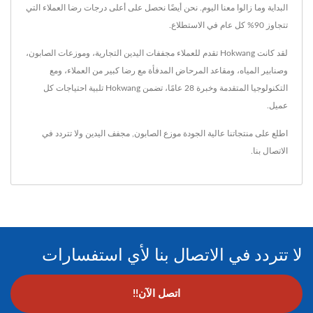
البداية وما زالوا معنا اليوم. نحن أيضًا نحصل على أعلى درجات رضا العملاء التي
تتجاوز 90% كل عام في الاستطلاع.
لقد كانت Hokwang تقدم للعملاء مجففات اليدين التجارية، وموزعات الصابون،
وصنابير المياه، ومقاعد المرحاض المدفأة مع رضا كبير من العملاء، ومع
التكنولوجيا المتقدمة وخبرة 28 عامًا، تضمن Hokwang تلبية احتياجات كل
عميل.
اطلع على منتجاتنا عالية الجودة
موزع الصابون
,
مجفف اليدين
ولا تتردد في
الاتصال بنا
.
لا تتردد في الاتصال بنا لأي استفسارات
اتصل الآن!!