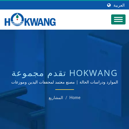
العربية
HOKWANG تقدم مجموعة
واسعة من منتجات دورات
الموارد ودراسات الحالة | مصنع معتمد لمجففات اليدين وموزعات
الصابون ISO 9001 و 14001
المياه التجارية | مصنع
Home
/
المشاريع
موزع صابون تجاري تلقائي
| HOKWANG