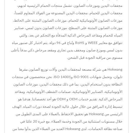
مجففات اليدين وموزعات الصابون. تشمل منتجات الحمام الرئيسية لديهم،
مجففات اليدين للحمام، مجففات اليدين المصنوعة من الفولاذ المقاوم للصدأ،
موزعات الصابون الأوتوماتيكية للحمام، موزعات الصابون المثبتة على الحائط،
موزعات الصابون المثبتة على السطح، موزعات الصابون بدون لمس، صنابير
المياه للحمام ومقاعد المرحاض الذكية المدفأة مع التحكم عن بعد، والتي
تتوافق مع معايير WEEE و RoHS وتُباع في 96 دولة. يتم اختبار كل صنبور مياه
بدون لمس وموزع صابون ومجفف يدين تجاري ومقعد مرحاض ذكي مدفأ بأعلى
مستوى من مراقبة الجودة قبل الشحن.
Hokwang هي شركة مصنعة لمجففات اليدين وآلات توزيع الصابون مقرها
تايوان، وتحمل شهادات ISO 9001 وISO 14001. نحن متخصصون في منتجات
النظافة بدون استخدام اليدين، بما في ذلك مجففات اليدين، موزعات الصابون
الأوتوماتيكية، الصنابير الأوتوماتيكية، صمامات الشطف الأوتوماتيكية، ومقاعد
المرحاض الذكية. تقديم خدمات OEM و ODM هو أحد تخصصاتنا. هدفنا هو
تبسيط إدارة المرافق من خلال حلول عالية الجودة لصحة دورات المياه. الهدف
الرئيسي من Hokwang هو تحقيق الاحتفاظ بالعملاء على المدى الطويل من
خلال مستويات استثنائية من الجودة وخدمة العملاء. مع خبرة 20 عامًا في
صناعة نظافة الحمامات، لدى Hokwang العديد من العملاء الذين بدأوا معنا من