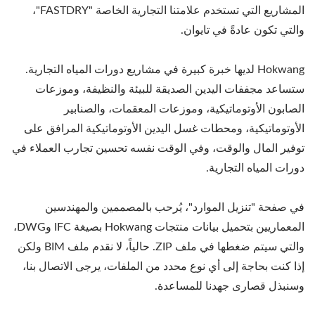
المشاريع التي تستخدم علامتنا التجارية الخاصة "FASTDRY"،
والتي تكون عادةً في تايوان.
Hokwang لديها خبرة كبيرة في مشاريع دورات المياه التجارية.
ستساعد مجففات اليدين الصديقة للبيئة والنظيفة، وموزعات
الصابون الأوتوماتيكية، وموزعات المعقمات، والصنابير
الأوتوماتيكية، ومحطات غسل اليدين الأوتوماتيكية المرافق على
توفير المال والوقت، وفي الوقت نفسه تحسين تجارب العملاء في
دورات المياه التجارية.
في صفحة "تنزيل الموارد"، يُرحب بالمصممين والمهندسين
المعماريين بتحميل بيانات منتجات Hokwang بصيغة IFC وDWG،
والتي سيتم ضغطها في ملف ZIP. حالياً، لا نقدم ملف BIM ولكن
إذا كنت بحاجة إلى أي نوع محدد من الملفات، يرجى الاتصال بنا،
وسنبذل قصارى جهدنا للمساعدة.