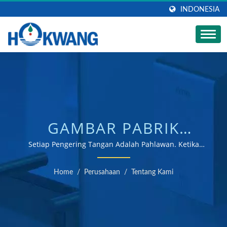
INDONESIA
GAMBAR PABRIK
PENGERING TANGAN
Setiap Pengering Tangan Adalah Pahlawan. Ketika
Tangan Anda Mendekat, Anda Menyelamatkan Sebuah
'HOKWANG'
Pohon. | Produsen pengering tangan dan dispenser
Home
/
Perusahaan
/
Tentang Kami
sabun bersertifikat ISO 9001 & 14001
INDUSTRIES CO LTD |
PRODUSEN DISPENSER