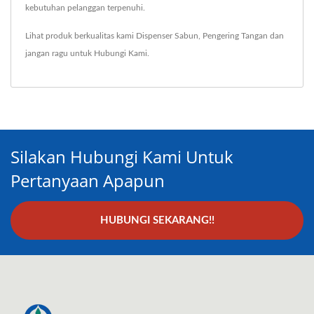
kebutuhan pelanggan terpenuhi.
Lihat produk berkualitas kami
Dispenser Sabun
,
Pengering Tangan
dan
jangan ragu untuk
Hubungi Kami
.
Silakan Hubungi Kami Untuk
Pertanyaan Apapun
HUBUNGI SEKARANG!!