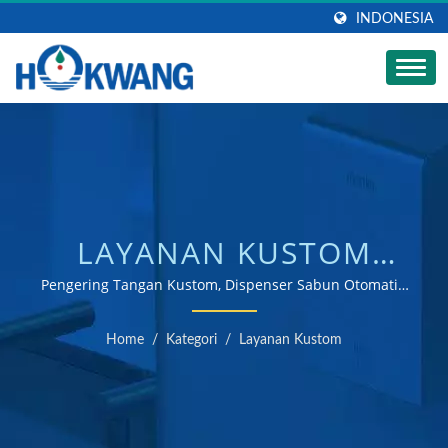
INDONESIA
LAYANAN KUSTOM
DARI HOKWANG |
Pengering Tangan Kustom, Dispenser Sabun Otomatis,
Keran Otomatis, dan Katup Flush Otomatis / Produsen
PRODUSEN DISPENSER
pengering tangan dan dispenser sabun bersertifikat
Home
/
Kategori
/
Layanan Kustom
ISO 9001 & 14001
SABUN STAINLESS
STEEL | HOKWANG