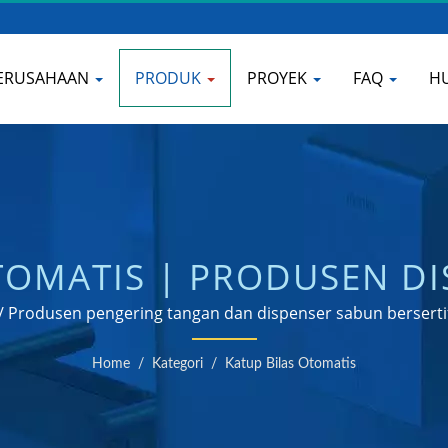
ERUSAHAAN
PRODUK
PROYEK
FAQ
H
TOMATIS | PRODUSEN D
AINLESS STEEL | HOKW
 / Produsen pengering tangan dan dispenser sabun bersertif
Home
/
Kategori
/
Katup Bilas Otomatis