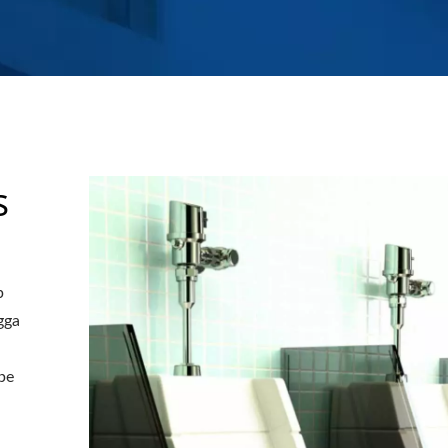
s
p
gga
ipe