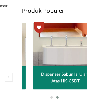
ensor
Produk Populer
patan
Dispenser Sabun Isi Ulang
Peng
Atas HK-CSDT