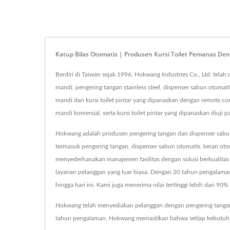
Katup Bilas Otomatis | Produsen Kursi Toilet Pemanas D
Berdiri di Taiwan sejak 1996, Hokwang Industries Co., Ltd. te
mandi, pengering tangan stainless steel, dispenser sabun otomat
mandi dan kursi toilet pintar yang dipanaskan dengan remote c
mandi komersial, serta kursi toilet pintar yang dipanaskan diuji p
Hokwang adalah produsen pengering tangan dan dispenser sabun 
termasuk pengering tangan, dispenser sabun otomatis, keran oto
menyederhanakan manajemen fasilitas dengan solusi berkualitas 
layanan pelanggan yang luar biasa. Dengan 20 tahun pengalama
hingga hari ini. Kami juga menerima nilai tertinggi lebih dari 9
Hokwang telah menyediakan pelanggan dengan pengering tangan k
tahun pengalaman, Hokwang memastikan bahwa setiap kebutuha