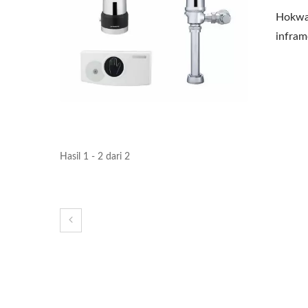
Hokwan
infram
Hasil 1 - 2 dari 2
Pengering Tangan Kecepatan
Dis
Tinggi EcoHygiene