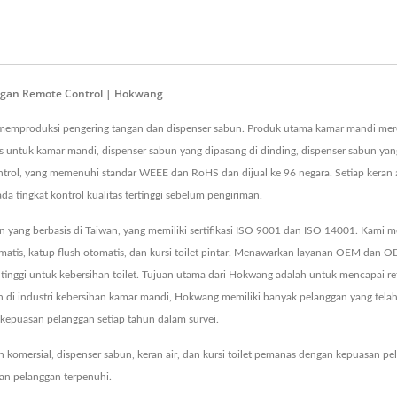
engan Remote Control | Hokwang
lah memproduksi pengering tangan dan dispenser sabun. Produk utama kamar mandi mer
is untuk kamar mandi, dispenser sabun yang dipasang di dinding, dispenser sabun yan
ontrol, yang memenuhi standar WEEE dan RoHS dan dijual ke 96 negara. Setiap keran 
ada tingkat kontrol kualitas tertinggi sebelum pengiriman.
yang berbasis di Taiwan, yang memiliki sertifikasi ISO 9001 dan ISO 14001. Kami m
matis, katup flush otomatis, dan kursi toilet pintar. Menawarkan layanan OEM dan OD
tinggi untuk kebersihan toilet. Tujuan utama dari Hokwang adalah untuk mencapai ret
n di industri kebersihan kamar mandi, Hokwang memiliki banyak pelanggan yang tela
0% kepuasan pelanggan setiap tahun dalam survei.
omersial, dispenser sabun, keran air, dan kursi toilet pemanas dengan kepuasan pe
n pelanggan terpenuhi.