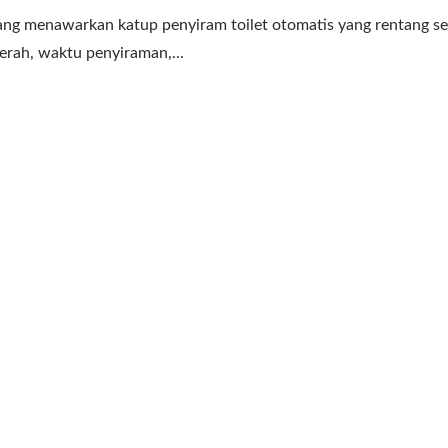
g menawarkan katup penyiram toilet otomatis yang rentang s
erah, waktu penyiraman,...
penser Sabun Isi Ulang
Pengering Tangan Kece
Atas HK-CSDT
Tinggi EcoHygiene