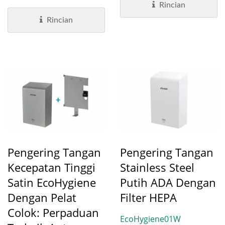
baru—sebuah
plug-in yang ditingkatkan....
Rincian
peningkatan...
Rincian
Pengering Tangan
Pengering Tangan
Kecepatan Tinggi
Stainless Steel
Satin EcoHygiene
Putih ADA Dengan
Dengan Pelat
Filter HEPA
Colok: Perpaduan
EcoHygiene01W