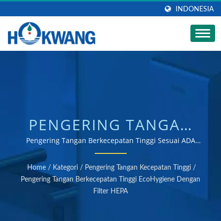
INDONESIA
PENGERING TANGAN
BERKECEPATAN TINGGI
Pengering Tangan Berkecepatan Tinggi Sesuai ADA
Dilengkapi Dengan Filter HEPA / Produsen pengering
ECOHYGIENE |
tangan dan dispenser sabun bersertifikat ISO 9001 &
Home
/
Kategori
/
Pengering Tangan Kecepatan Tinggi
/
14001
PRODUSEN DISPENSER
Pengering Tangan Berkecepatan Tinggi EcoHygiene Dengan
Filter HEPA
SABUN STAINLESS