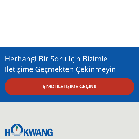
Herhangi Bir Soru Için Bizimle
Iletişime Geçmekten Çekinmeyin
ŞIMDI İLETIŞIME GEÇIN!!