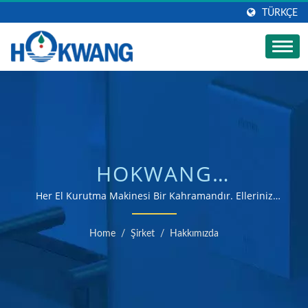
TÜRKÇE
HOKWANG
ENDÜSTRILERI A.Ş. EL
Her El Kurutma Makinesi Bir Kahramandır. Elleriniz
Yaklaştığında, Bir Ağaç Kurtarırsınız. | ISO 9001 ve
KURUTMA MAKINESI
14001 sertifikalı el kurutma ve sabun dağıtıcı üreticisi
Home
/
Şirket
/
Hakkımızda
FABRIKASI GÖRSELI |
OTOMATIK TICARI