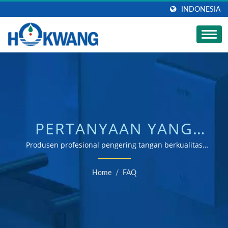
INDONESIA
PERTANYAAN YANG
SERING DIAJUKAN (FAQ)
Produsen profesional pengering tangan berkualitas
tinggi, dispenser sabun otomatis, keran otomatis, katup
flush otomatis, kursi toilet pintar, layanan kustom ODM
Home
/
FAQ