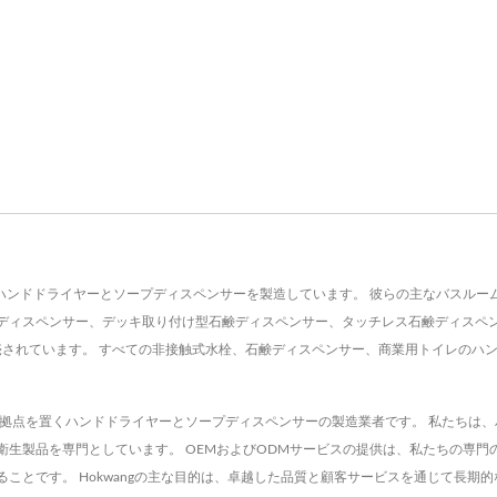
 Co., Ltd.は、ハンドドライヤーとソープディスペンサーを製造しています。 彼らの主
ディスペンサー、デッキ取り付け型石鹸ディスペンサー、タッチレス石鹸ディスペ
に販売されています。 すべての非接触式水栓、石鹸ディスペンサー、商業用トイレの
証を持つ、台湾に拠点を置くハンドドライヤーとソープディスペンサーの製造業者です。 私
生製品を専門としています。 OEMおよびODMサービスの提供は、私たちの専門
ことです。 Hokwangの主な目的は、卓越した品質と顧客サービスを通じて長期的