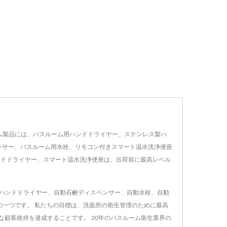
なバスルーム製品には、バスルーム用ハンドドライヤー、ステンレス製ハ
ンサー、バスルーム用水栓、リモコン付きスマート温水洗浄便座
ハンドドライヤー、スマート温水洗浄便座は、出荷前に最高レベル
たちは、ハンドドライヤー、自動石鹸ディスペンサー、自動水栓、自動
の一つです。 私たちの目標は、洗面所の衛生管理のために最高
な顧客維持を達成することです。 20年のバスルーム衛生業界の