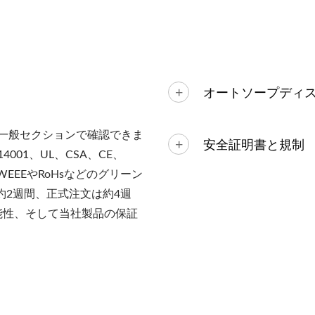
オートソープディ
Qの一般セクションで確認できま
安全証明書と規制
4001、UL、CSA、CE、
EEEやRoHsなどのグリーン
約2週間、正式注文は約4週
可能性、そして当社製品の保証