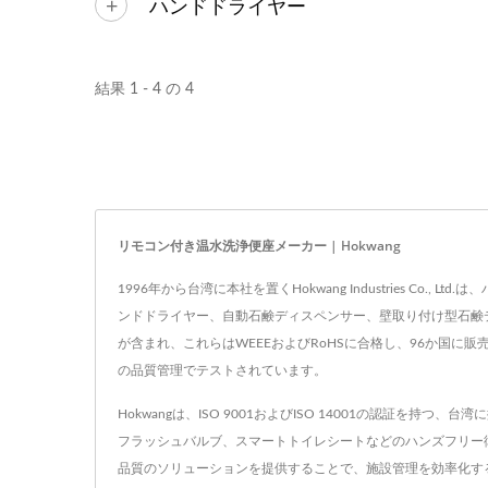
ハンドドライヤー
結果 1 - 4 の 4
リモコン付き温水洗浄便座メーカー | Hokwang
1996年から台湾に本社を置くHokwang Industries
ンドドライヤー、自動石鹸ディスペンサー、壁取り付け型石鹸
が含まれ、これらはWEEEおよびRoHSに合格し、96か国
の品質管理でテストされています。
Hokwangは、ISO 9001およびISO 14001の認
フラッシュバルブ、スマートトイレシートなどのハンズフリー衛
品質のソリューションを提供することで、施設管理を効率化する