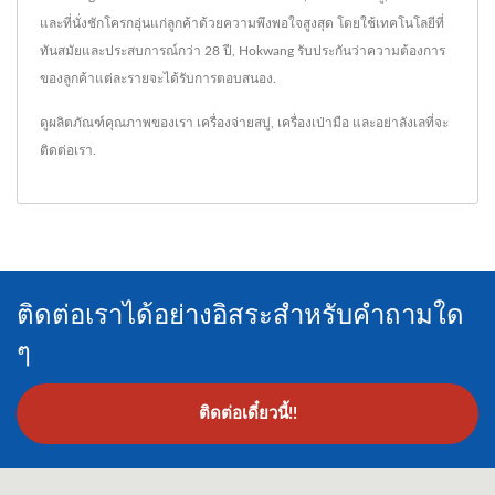
และที่นั่งชักโครกอุ่นแก่ลูกค้าด้วยความพึงพอใจสูงสุด โดยใช้เทคโนโลยีที่
ทันสมัยและประสบการณ์กว่า 28 ปี, Hokwang รับประกันว่าความต้องการ
ของลูกค้าแต่ละรายจะได้รับการตอบสนอง.
ดูผลิตภัณฑ์คุณภาพของเรา
เครื่องจ่ายสบู่
,
เครื่องเป่ามือ
และอย่าลังเลที่จะ
ติดต่อเรา
.
ติดต่อเราได้อย่างอิสระสำหรับคำถามใด
ๆ
ติดต่อเดี๋ยวนี้!!