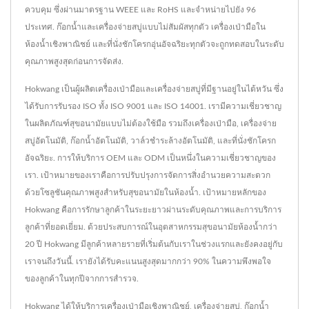
ควบคุม ซึ่งผ่านมาตรฐาน WEEE และ RoHS และจำหน่ายไปยัง 96
ประเทศ. ก๊อกน้ำและเครื่องจ่ายสบู่แบบไม่สัมผัสทุกตัว เครื่องเป่ามือใน
ห้องน้ำเชิงพาณิชย์ และที่นั่งชักโครกอุ่นอัจฉริยะทุกตัวจะถูกทดสอบในระดับ
คุณภาพสูงสุดก่อนการจัดส่ง.
Hokwang เป็นผู้ผลิตเครื่องเป่ามือและเครื่องจ่ายสบู่ที่มีฐานอยู่ในไต้หวัน ซึ่ง
ได้รับการรับรอง ISO ทั้ง ISO 9001 และ ISO 14001. เรามีความเชี่ยวชาญ
ในผลิตภัณฑ์สุขอนามัยแบบไม่ต้องใช้มือ รวมถึงเครื่องเป่ามือ, เครื่องจ่าย
สบู่อัตโนมัติ, ก๊อกน้ำอัตโนมัติ, วาล์วชำระล้างอัตโนมัติ, และที่นั่งชักโครก
อัจฉริยะ. การให้บริการ OEM และ ODM เป็นหนึ่งในความเชี่ยวชาญของ
เรา. เป้าหมายของเราคือการปรับปรุงการจัดการสิ่งอำนวยความสะดวก
ด้วยโซลูชันคุณภาพสูงสำหรับสุขอนามัยในห้องน้ำ. เป้าหมายหลักของ
Hokwang คือการรักษาลูกค้าในระยะยาวผ่านระดับคุณภาพและการบริการ
ลูกค้าที่ยอดเยี่ยม. ด้วยประสบการณ์ในอุตสาหกรรมสุขอนามัยห้องน้ำกว่า
20 ปี Hokwang มีลูกค้าหลายรายที่เริ่มต้นกับเราในช่วงแรกและยังคงอยู่กับ
เราจนถึงวันนี้. เรายังได้รับคะแนนสูงสุดมากกว่า 90% ในความพึงพอใจ
ของลูกค้าในทุกปีจากการสำรวจ.
Hokwang ได้ให้บริการเครื่องเป่ามือเชิงพาณิชย์, เครื่องจ่ายสบู่, ก๊อกน้ำ