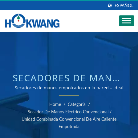
ESPAÑOL
SECADORES DE MANOS
Y UNIDAD COMBINADA
Secadores de manos empotrados en la pared – Ideal
para renovación y proyectos / Fabricante de secadores
EMPOTRADA EN LA
de manos y dispensadores de jabón certificados por ISO
Home
/
Categoría
/
9001 y 14001
PARED | FABRICANTE
Secador De Manos Eléctrico Convencional
/
Unidad Combinada Convencional De Aire Caliente
DE DISPENSADORES DE
Empotrada