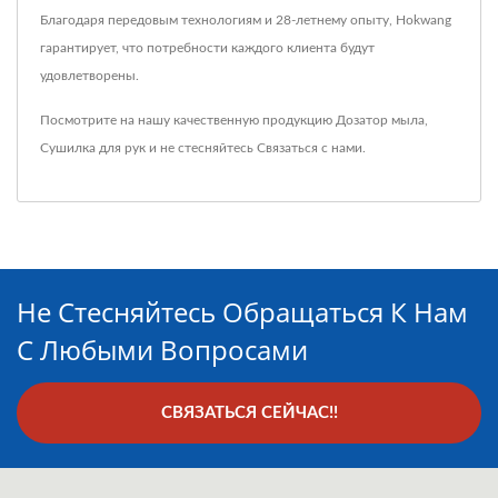
Благодаря передовым технологиям и 28-летнему опыту, Hokwang
гарантирует, что потребности каждого клиента будут
удовлетворены.
Посмотрите на нашу качественную продукцию
Дозатор мыла
,
Сушилка для рук
и не стесняйтесь
Связаться с нами
.
Не Стесняйтесь Обращаться К Нам
С Любыми Вопросами
СВЯЗАТЬСЯ СЕЙЧАС!!