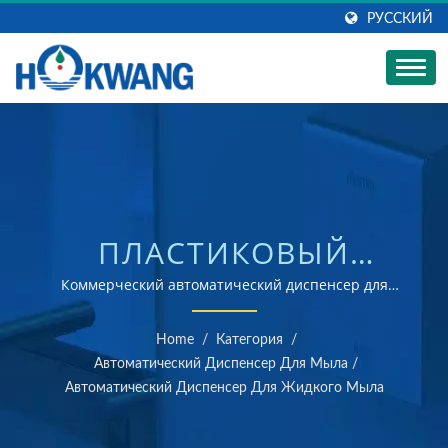
РУССКИЙ
ПЛАСТИКОВЫЙ
АВТОМАТИЧЕСКИЙ
Коммерческий автоматический диспенсер для
жидкого мыла, дезинфицирующего средства и
ДИСПЕНСЕР ДЛЯ
моющего средства | Производитель сушилок для рук
Home
/
Категория
/
и диспенсеров для мыла с сертификатами ISO 9001 и
ЖИДКОГО МЫЛА HK-
Автоматический Диспенсер Для Мыла
/
14001
Автоматический Диспенсер Для Жидкого Мыла
950DA |