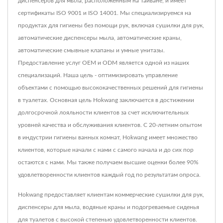
диспенсеров для мыла, расположенным на Тайване, и имеет
сертификаты ISO 9001 и ISO 14001. Мы специализируемся на
продуктах для гигиены без помощи рук, включая сушилки для рук,
автоматические диспенсеры мыла, автоматические краны,
автоматические смывные клапаны и умные унитазы.
Предоставление услуг OEM и ODM является одной из наших
специализаций. Наша цель - оптимизировать управление
объектами с помощью высококачественных решений для гигиены
в туалетах. Основная цель Hokwang заключается в достижении
долгосрочной лояльности клиентов за счет исключительных
уровней качества и обслуживания клиентов. С 20-летним опытом
в индустрии гигиены ванных комнат, Hokwang имеет множество
клиентов, которые начали с нами с самого начала и до сих пор
остаются с нами. Мы также получаем высшие оценки более 90%
удовлетворенности клиентов каждый год по результатам опроса.
Hokwang предоставляет клиентам коммерческие сушилки для рук,
диспенсеры для мыла, водяные краны и подогреваемые сиденья
для туалетов с высокой степенью удовлетворенности клиентов.