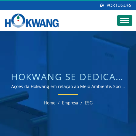
PORTUGUÊS
HOKWANG SE DEDICA À
SUSTENTABILIDADE DE
Ações da Hokwang em relação ao Meio Ambiente, Social
e Governança | Fabricante de secadores de mão e
TODAS AS PARTES
dispensadores de sabão certificados ISO 9001 e 14001
Home
/
Empresa
/
ESG
INTERESSADAS |
FABRICANTE DE