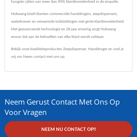
hoogste cijfers van meer dan 90% klanttevredenheid in de enquête.
Hokwang biedt klanten commerciële handdrogers, zeepdispensers,
waterkranen en verwarmde toiletzittingen met grote klanttevredenheid.
Met geavanceerde technologie en 28 jaar ervaring zorgt Hokwang
ervoor dat aan de behoeften van elke klant wordt voldaan.
Bekijk onze kwaliteitsproducten
Zeepdispenser
,
Handdroger
en voel je
vrij om
Neem contact met ons op
.
Neem Gerust Contact Met Ons Op
Voor Vragen
NEEM NU CONTACT OP!!