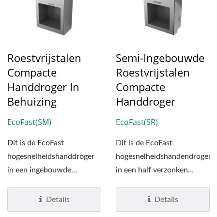
Roestvrijstalen
Semi-Ingebouwde
Compacte
Roestvrijstalen
Handdroger In
Compacte
Behuizing
Handdroger
EcoFast(SM)
EcoFast(SR)
Dit is de EcoFast
Dit is de EcoFast
hogesnelheidshanddroger
hogesnelheidshandendroger
in een ingebouwde
in een half verzonken
roestvrijstalen behuizing.
roestvrijstalen unit. Het
Dit model...
apparaat...
Details
Details