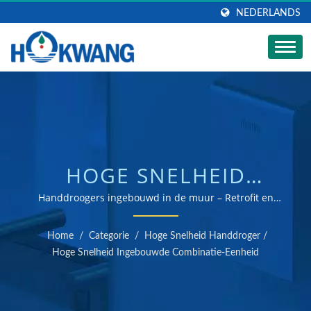
NEDERLANDS
HOGE SNELHEID
HANDDROGERS EN
Handdroogers ingebouwd in de muur – Retrofit en
project ideaal / ISO 9001 & 14001 gecertificeerde
COMBINATIE-EENHEID
handdroger en zeepdispenser fabrikant
Home
/
Categorie
/
Hoge Snelheid Handdroger
/
INGEBOUWD IN DE
Hoge Snelheid Ingebouwde Combinatie-Eenheid
MUUR | RVS