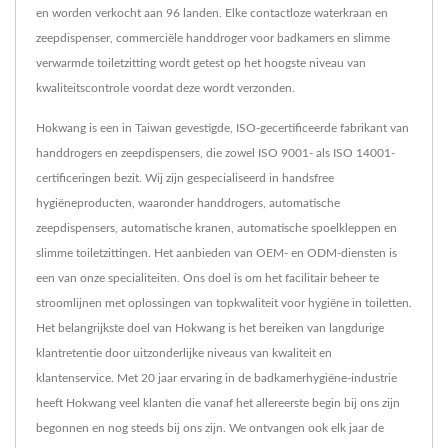
en worden verkocht aan 96 landen. Elke contactloze waterkraan en
zeepdispenser, commerciële handdroger voor badkamers en slimme
verwarmde toiletzitting wordt getest op het hoogste niveau van
kwaliteitscontrole voordat deze wordt verzonden.
Hokwang is een in Taiwan gevestigde, ISO-gecertificeerde fabrikant van
handdrogers en zeepdispensers, die zowel ISO 9001- als ISO 14001-
certificeringen bezit. Wij zijn gespecialiseerd in handsfree
hygiëneproducten, waaronder handdrogers, automatische
zeepdispensers, automatische kranen, automatische spoelkleppen en
slimme toiletzittingen. Het aanbieden van OEM- en ODM-diensten is
een van onze specialiteiten. Ons doel is om het facilitair beheer te
stroomlijnen met oplossingen van topkwaliteit voor hygiëne in toiletten.
Het belangrijkste doel van Hokwang is het bereiken van langdurige
klantretentie door uitzonderlijke niveaus van kwaliteit en
klantenservice. Met 20 jaar ervaring in de badkamerhygiëne-industrie
heeft Hokwang veel klanten die vanaf het allereerste begin bij ons zijn
begonnen en nog steeds bij ons zijn. We ontvangen ook elk jaar de