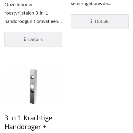
semi-ingebouwde
Onze inbouw
roestvrijstalen eenheid. De
roestvrijstalen 3-in-1
eenheid...
handdroogunit omvat een
Details
handmatige papieren
handdoekdispenser,...
Details
3 In 1 Krachtige
Handdroger +