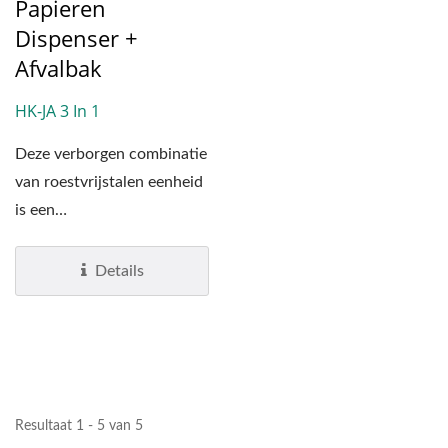
Papieren
Dispenser +
Afvalbak
HK-JA 3 In 1
Deze verborgen combinatie
van roestvrijstalen eenheid
is een
handdroogcombinatie-
eenheid die in de muur...
Details
Resultaat 1 - 5 van 5