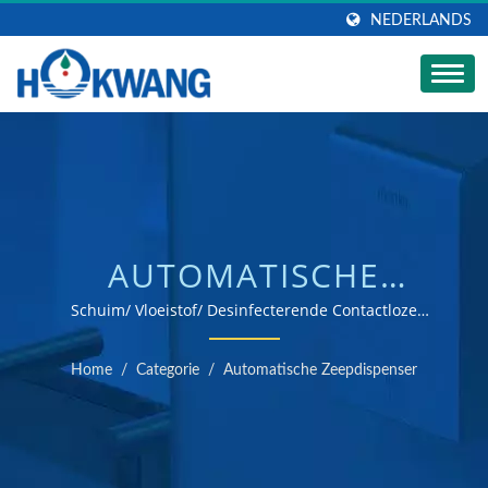
NEDERLANDS
AUTOMATISCHE
ZEEPDISPENSER | RVS
Schuim/ Vloeistof/ Desinfecterende Contactloze
Zeepdispenser / ISO 9001 & 14001 gecertificeerde
ZEEPDISPENSER
handdroger en zeepdispenser fabrikant
Home
/
Categorie
/
Automatische Zeepdispenser
FABRIKANT |
HOKWANG