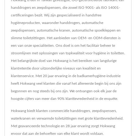
Hokwang is een in Taiwan gevestigde, ISO-gecertificeerde fabrikant van
handdrogers en zeepdispensers, die zowel ISO 9001- als ISO 14001-
certificeringen bezit. Wij zijn gespecialiseerd in handsfree
hygiëneproducten, waaronder handdrogers, automatische
zeepdispensers, automatische kranen, automatische spoelkleppen en
slimme toiletzittingen. Het aanbieden van OEM- en ODM-diensten is
een van onze specialiteiten. Ons doel is om het facilitair beheer te
stroomlijnen met oplossingen van topkwaliteit voor hygiëne in toiletten.
Het belangrijkste doel van Hokwang is het bereiken van langdurige
klantretentie door uitzonderlijke niveaus van kwaliteit en
klantenservice. Met 20 jaar ervaring in de badkamerhygiëne-industrie
heeft Hokwang veel klanten die vanaf het allereerste begin bij ons zijn
begonnen en nog steeds bij ons zijn. We ontvangen ook elk jaar de
hoogste cijfers van meer dan 90% klanttevredenheid in de enquête.
Hokwang biedt klanten commerciële handdrogers, zeepdispensers,
waterkranen en verwarmde toiletzittingen met grote klanttevredenheid.
Met geavanceerde technologie en 28 jaar ervaring zorgt Hokwang
ervoor dat aan de behoeften van elke klant wordt voldaan.