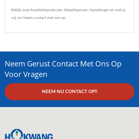
Bekijk onze kwaliteitsproducten
Zeepdispenser
,
Handdroger
en voel je
vrij om
Neem contact met ons op
.
Neem Gerust Contact Met Ons Op
Voor Vragen
NEEM NU CONTACT OP!!