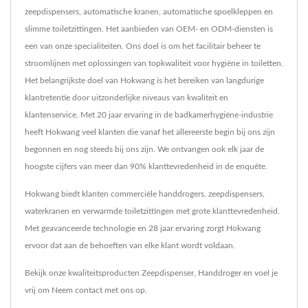
zeepdispensers, automatische kranen, automatische spoelkleppen en
slimme toiletzittingen. Het aanbieden van OEM- en ODM-diensten is
een van onze specialiteiten. Ons doel is om het facilitair beheer te
stroomlijnen met oplossingen van topkwaliteit voor hygiëne in toiletten.
Het belangrijkste doel van Hokwang is het bereiken van langdurige
klantretentie door uitzonderlijke niveaus van kwaliteit en
klantenservice. Met 20 jaar ervaring in de badkamerhygiëne-industrie
heeft Hokwang veel klanten die vanaf het allereerste begin bij ons zijn
begonnen en nog steeds bij ons zijn. We ontvangen ook elk jaar de
hoogste cijfers van meer dan 90% klanttevredenheid in de enquête.
Hokwang biedt klanten commerciële handdrogers, zeepdispensers,
waterkranen en verwarmde toiletzittingen met grote klanttevredenheid.
Met geavanceerde technologie en 28 jaar ervaring zorgt Hokwang
ervoor dat aan de behoeften van elke klant wordt voldaan.
Bekijk onze kwaliteitsproducten
Zeepdispenser
,
Handdroger
en voel je
vrij om
Neem contact met ons op
.