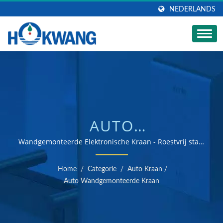
NEDERLANDS
AUTO
WANDGEMONTEERDE
Wandgemonteerde Elektronische Kraan - Roestvrij staal
en Messing Verchroomd / ISO 9001 & 14001
KRAAN | RVS
gecertificeerde handdroger en zeepdispenser fabrikant
Home
/
Categorie
/
Auto Kraan
/
ZEEPDISPENSER
Auto Wandgemonteerde Kraan
FABRIKANT |