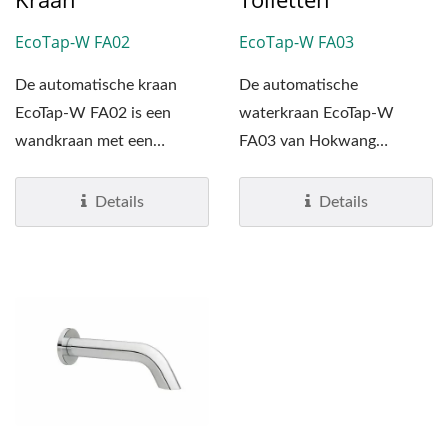
EcoTap-W FA02
EcoTap-W FA03
De automatische kraan
De automatische
EcoTap-W FA02 is een
waterkraan EcoTap-W
wandkraan met een
FA03 van Hokwang
diameter van één inch in de
herdefinieert het
EcoTap-familie....
handenwassen in
Details
Details
commerciële...