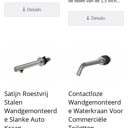
handdroger en de
de leden van de 1,5 inch
vloeibare/schuimzeepdispenser...
diameter wandmontage...
Details
Details
Satijn Roestvrij
Contactloze
Stalen
Wandgemonteerd
Wandgemonteerd
E Waterkraan Voor
E Slanke Auto
Commerciële
Kraan
Toiletten