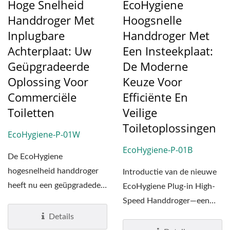
Hoge Snelheid
EcoHygiene
Handdroger Met
Hoogsnelle
Inplugbare
Handdroger Met
Achterplaat: Uw
Een Insteekplaat:
Geüpgradeerde
De Moderne
Oplossing Voor
Keuze Voor
Commerciële
Efficiënte En
Toiletten
Veilige
Toiletoplossingen
EcoHygiene-P-01W
EcoHygiene-P-01B
De EcoHygiene
hogesnelheid handdroger
Introductie van de nieuwe
heeft nu een geüpgradede
EcoHygiene Plug-in High-
stekker versie. De stekker...
Speed Handdroger—een
moderne upgrade
Details
ontworpen...