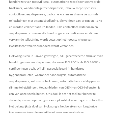
handdrogers van roestvrij staal, automatische zeepdispensers voor de
badkamer, wandmontage zeepdispensers, inbouw zeepdispensers,
contactloze zeepdispensers, badkamerkranen en slimme verwarmde
toiletzittingen met afstandsbediening, die voldoen aan WEEE en RoHS
en worden verkocht aan 96 landen. Elke contactloze waterkraan en
zeepdispenser, commerciële handdroger voor badkamers en slimme
verwarmde toiletzitting wordt getest op het hoogste niveau van
kwaliteitscontrole voordat deze wordt verzonden.
Hokwang is een in Taiwan gevestigde, ISO-gecertificeerde fabrikant van
handdrogers en zeepdispensers, die zowel ISO 9001- als ISO 14001-
certificeringen bezit. Wij zijn gespecialiseerd in handsfree
hygiëneproducten, waaronder handdrogers, automatische
zeepdispensers, automatische kranen, automatische spoelkleppen en
slimme toiletzittingen. Het aanbieden van OEM- en ODM-diensten is
een van onze specialiteiten. Ons doel is om het facilitair beheer te
stroomlijnen met oplossingen van topkwaliteit voor hygiëne in toiletten.
Het belangrijkste doel van Hokwang is het bereiken van langdurige
klantretentie door uitzonderlijke niveaus van kwaliteit en