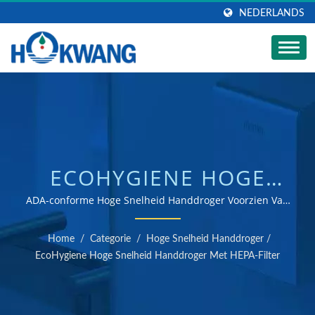
NEDERLANDS
ECOHYGIENE HOGE
SNELHEID
ADA-conforme Hoge Snelheid Handdroger Voorzien Van
HEPA-filter / ISO 9001 & 14001 gecertificeerde
HANDDROGER | RVS
handdroger en zeepdispenser fabrikant
Home
/
Categorie
/
Hoge Snelheid Handdroger
/
ZEEPDISPENSER
EcoHygiene Hoge Snelheid Handdroger Met HEPA-Filter
FABRIKANT |