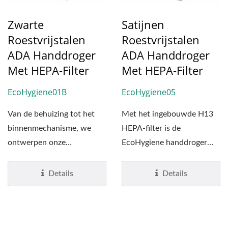
Zwarte
Satijnen
Roestvrijstalen
Roestvrijstalen
ADA Handdroger
ADA Handdroger
Met HEPA-Filter
Met HEPA-Filter
EcoHygiene01B
EcoHygiene05
Van de behuizing tot het
Met het ingebouwde H13
binnenmechanisme, we
HEPA-filter is de
ontwerpen onze
EcoHygiene handdroger
EcoHygiene handdroger als
met hoge snelheid in
een uiterst...
roestvrij...
Details
Details