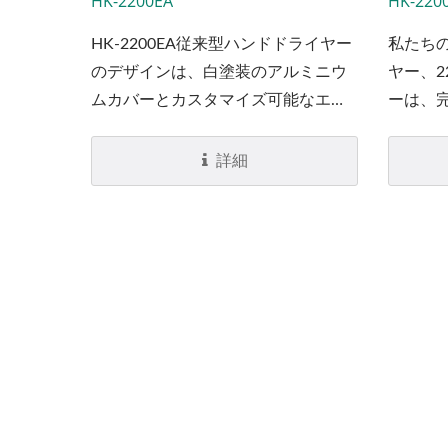
HK-2200EA
HK-220
HK-2200EA従来型ハンドドライヤー
私たち
のデザインは、白塗装のアルミニウ
ヤー、2
ムカバーとカスタマイズ可能なエポ
ーは、完
キシコーティングのステッカーで構
られた
成されています。同じデザインはプ
でしっ
詳細
ッシュボタンモデルでも利用可能で
性を持
す。プッシュボタンハンドドライヤ
ーのモデル名はHK-2200ESです。