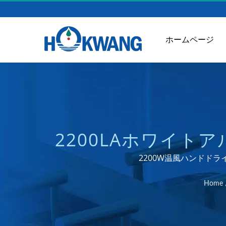
ホームページ
2200LAホワイト
ー | キッチン
2200W温風ハンドドライ
Home