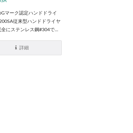
0SA
のGマーク認定ハンドドライ
200SA従来型ハンドドライヤ
全にステンレス鋼#304で作
カバーを持っています。頑丈
かりしており、優れた防破壊
詳細
つハンドドライヤーです。