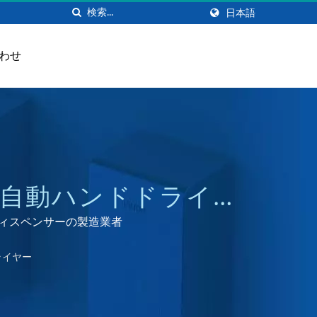
日本語
わせ
0W自動ハンドドライヤ
| HOKWANG
ープディスペンサーの製造業者
ライヤー