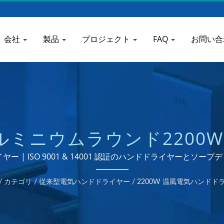
会社
製品
プロジェクト
FAQ
お問い合
アルミニウムラウンド220
とバスルームの水栓メーカー 
ヤー | ISO 9001 & 14001 認証のハンドドライヤーとソ
/
カテゴリ
/
従来型電気ハンドドライヤー
/
2200W 温風電気ハンドド