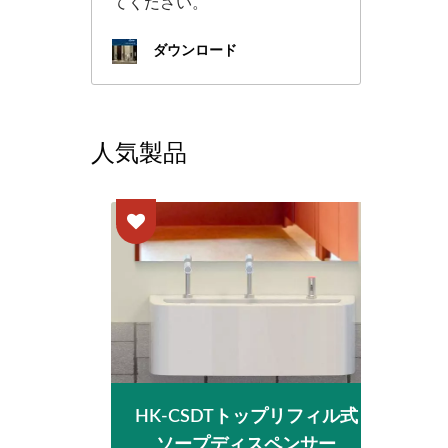
てください。
ダウンロード
人気製品
ドドライ
HK-CSDTトップリフィル式
Eco
ソープディスペンサー