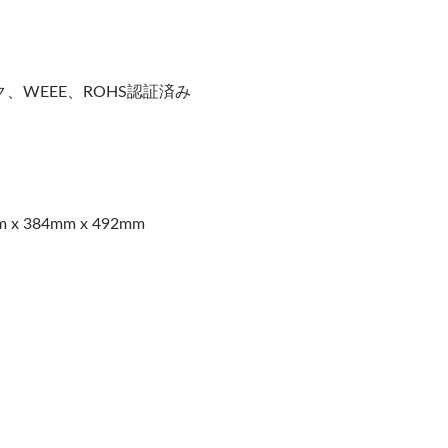
ーク、WEEE、ROHS認証済み
 384mm x 492mm
-CSDTトップリフィル式
EcoHygiene高速ハン
ソープディスペンサー
ヤー