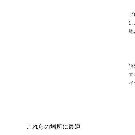
プ
は
地
誘
す
イ
これらの場所に最適