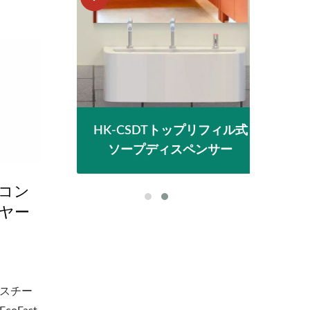
ドドライ
HK-CSDTトップリフィル式
Eco
ソープディスペンサー
コン
ヤー
スチー