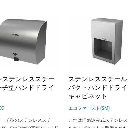
なトイレデザインでも人気の
ラーの裏に設置することを可
ます。
-CSDTトップリフィル式
EcoHygiene高速ハン
ソープディスペンサー
ヤー
ンステンレススチー
ステンレススチール
ーチ型ハンドドライ
パクトハンドドライ
キャビネット
09
エコファースト(SM)
アーチ型のステンレススチー
これは埋め込み式ステンレス