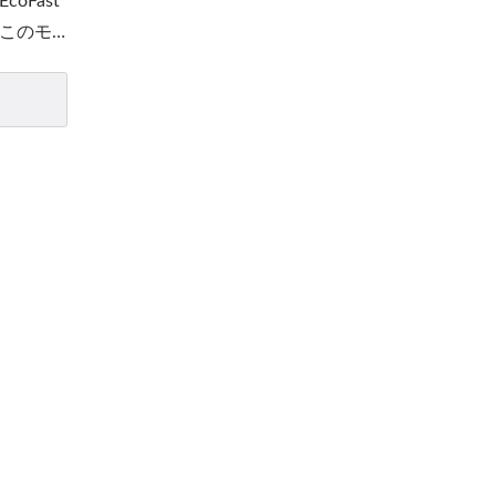
oFast
このモ
観を望