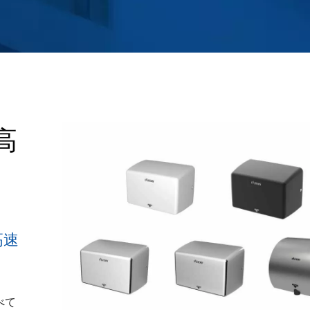
高
高速
べて