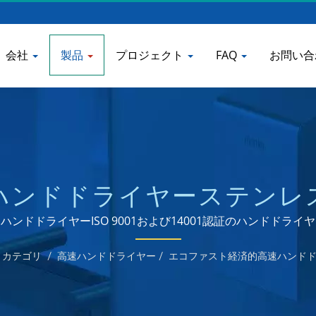
会社
製品
プロジェクト
FAQ
お問い合
ハンドドライヤーステンレ
ペンサー製造業者 | HOKW
ンドドライヤーISO 9001および14001認証のハンドドラ
カテゴリ
/
高速ハンドドライヤー
/
エコファスト経済的高速ハンド