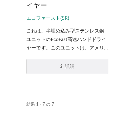
イヤー
エコファースト(SR)
これは、半埋め込み型ステンレス鋼
ユニットのEcoFast高速ハンドドライ
ヤーです。このユニットは、アメリ
カ障害者法（ADA）に準拠するため
に、壁から4インチ以上突き出ていま
詳細
せん。
結果 1 - 7 の 7