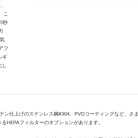
は、
 こ
5秒
力
空気
アフ
ルギ
化し
テン仕上げのステンレス鋼#304、PVDコーティングなど、さ
きるHEPAフィルターのオプションがあります。