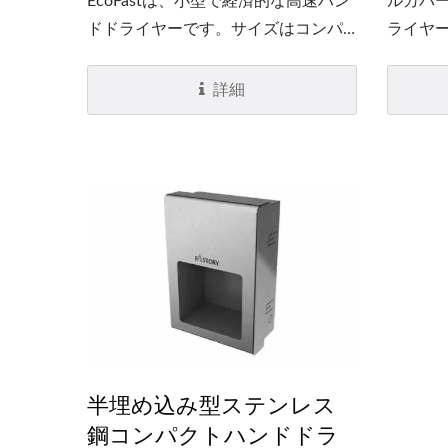
EcoFastは、小型で経済的な高速ハン
ルカバー
ドドライヤーです。サイズはコンパ
ライヤ
クトで、現代的なミラーの裏側デザ
なハン
インコンセプトに合わせてミラーキ
EcoF
詳細
ャビネットに収まるほどです。ステ
高速ハ
ンレススチール#304の素材と細かい
ズです。
サテン仕上げにより、すべての洗面
ット）
所に理想的にフィットします！消費
に加熱
電力は非常に少なく（1,000ワッ
維持し
ト）、温かく快適な加熱空気を放出
アフロ
する能力を維持しています。
乾かし
80％節
適化し
半埋め込み型ステンレス
鋼コンパクトハンドドラ