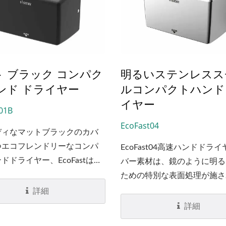
ト ブラック コンパク
明るいステンレスス
ンド ドライヤー
ルコンパクトハンド
イヤー
01B
EcoFast04
ディなマットブラックのカバ
つエコフレンドリーなコンパ
EcoFast04高速ハンドドラ
ドドライヤー、EcoFastは、
バー素材は、鏡のように明る
イレのデザインにおいてデザ
ための特別な表面処理が施さ
の間で高い需要のある衛生製
テンレス鋼#304です。...
詳細
ています。EcoFastハンドド
詳細
ーのコンパクトなサイズは、