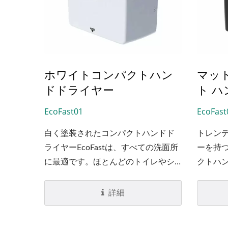
ホワイトコンパクトハン
マッ
ドドライヤー
ト ハ
EcoFast01
EcoFast
白く塗装されたコンパクトハンドド
トレン
ライヤーEcoFastは、すべての洗面所
ーを持
に最適です。ほとんどのトイレやシ
クトハン
ンクが白色であるため、小型で環境
公共ト
に優しい白いハンドドライヤーを設
イナー
詳細
置することで、公共のトイレデザイ
品となっ
ンに自然に統合されます。
ライヤ