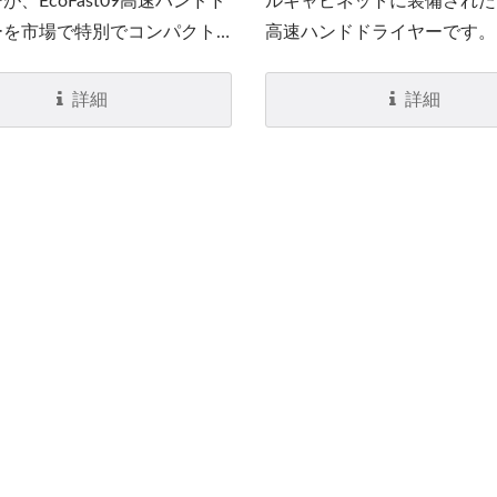
が、EcoFast09高速ハンドド
ルキャビネットに装備されたEc
ーを市場で特別でコンパクト
高速ハンドドライヤーです。
ドドライヤーにしています。
デルは完全なステンレスの外
astハンドドライヤーは、同等の
むユーザーに適しています。
詳細
詳細
ンドドライヤーの半分のサイ
非常に少ない電力（1,000ワ
を消費しながら、温かく快適
された空気を放出する能力を
ています。特許取得済みのエ
ーメカニズムは、手を素早く
ながらエネルギーコストを
約するために空気の流れを最
ます。