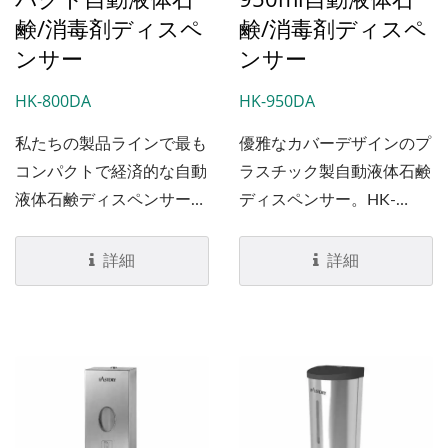
鹸/消毒剤ディスペ
鹸/消毒剤ディスペ
ンサー
ンサー
HK-800DA
HK-950DA
私たちの製品ラインで最も
優雅なカバーデザインのプ
コンパクトで経済的な自動
ラスチック製自動液体石鹸
液体石鹸ディスペンサーで
ディスペンサー。HK-
す。プラスチック製の自動
950DAは145,000サイクル
石鹸ディスペンサーHK-
のバッテリー寿命と
詳細
詳細
800DAは非常に耐久性があ
200,000サイクルの石鹸チ
り、長いバッテリー寿命
ューブ寿命を持つ長寿命で
（145,000滴）と石鹸チュ
す。
ーブ寿命（200,000サイク
ル）を持ち、高トラフィッ
クの公共トイレに最適で