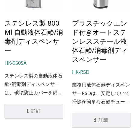
す。
ステンレス製 800
プラスチックエン
Ml 自動液体石鹸/消
ド付きオートステ
毒剤ディスペンサ
ンレススチール液
ー
体石鹸/消毒剤ディ
スペンサー
HK-950SA
HK-RSD
ステンレス製の自動液体石
鹸/消毒剤ディスペンサー
業務用液体石鹸ディスペン
は、破壊防止カバーを備え
サーRSDは、安定していて
ており、長寿命を提供しま
掃除が簡単な石鹸チューブ
す。これは、廃棄物を削減
を装備しています。...
詳細
し、省エネルギーでメンテ
詳細
ナンスが容易なため、交通