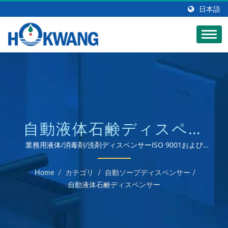
日本語
自動液体石鹸ディスペン
サーステンレススチール
業務用液体/消毒剤/洗剤ディスペンサーISO 9001および
14001認証のハンドドライヤーとソープディスペンサーの製
ソープディスペンサー製
造業者
Home
/
カテゴリ
/
自動ソープディスペンサー
/
造業者 | HOKWANG
自動液体石鹸ディスペンサー