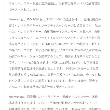
ライヤー、スマート温水洗浄便座は、出荷前に最高レベルの品質管理
でテストされています。
Hokwangは、ISO 9001およびISO 14001の認証を持つ、台湾に拠点を
置くハンドドライヤーとソープディスペンサーの製造業者です。 私た
ちは、ハンドドライヤー、自動石鹸ディスペンサー、自動水栓、自動
フラッシュバルブ、スマートトイレシートなどのハンズフリー衛生製
品を専門としています。 OEMおよびODMサービスの提供は、私たち
の専門の一つです。 私たちの目標は、洗面所の衛生管理のために最高
品質のソリューションを提供することで、施設管理を効率化すること
です。 Hokwangの主な目的は、卓越した品質と顧客サービスを通じ
て長期的な顧客維持を達成することです。 20年のバスルーム衛生業
界の経験を持つHokwangは、最初から私たちと共に始め、今もなお私
たちと共にいる多くの顧客を抱えています。 私たちは毎年、調査で
90%以上の顧客満足度の最高評価を受けています。
Hokwangは、商業用ハンドドライヤー、石鹸ディスペンサー、水栓、
温水洗浄便座を提供しており、先進的な技術と28年の経験をもって、
顧客満足度の高いサービスを提供しています。Hokwangは、各顧客の