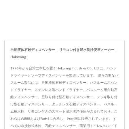
自動液体石鹸ディスペンサー | リモコン付き温水洗浄便座メーカー |
Hokwang
1996年から台湾に本社を置くHokwang Industries Co., Ltd.は、ハンド
ドライヤーとソープディスペンサーを製造しています。 彼らの主なバ
スルーム製品には、自動液体石鹸ディスペンサー、バスルーム用ハン
ドドライヤー、ステンレス製ハンドドライヤー、バスルーム用自動石
鹸ディスペンサー、壁取り付け型石鹸ディスペンサー、デッキ取り付
け型石鹸ディスペンサー、タッチレス石鹸ディスペンサー、バスルー
ム用水栓、リモコン付きのスマート温水洗浄便座が含まれており、こ
れらはWEEEおよびRoHSに合格し、96か国に販売されています。 す
べての非接触式水栓、石鹸ディスペンサー、商業用トイレのハンドド