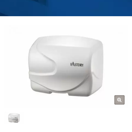
ROBINETS D'EAU POUR
CUISINE ET SALLE DE
BAIN | HOKWANG