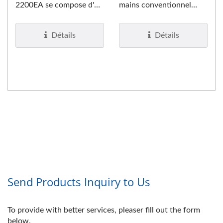
2200EA se compose d'un
mains conventionnel
couvercle en aluminium
2200SA, possède un
peint...
boîtier...
Détails
Détails