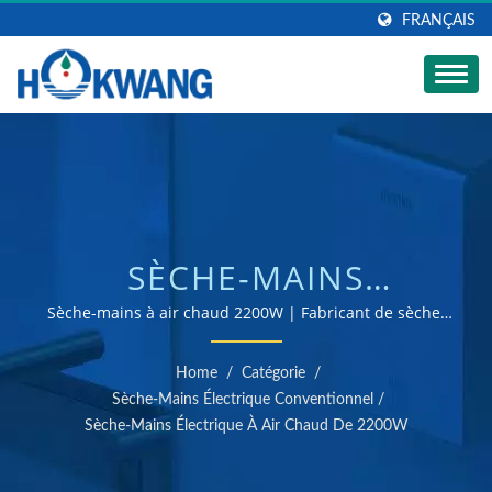
FRANÇAIS
SÈCHE-MAINS
AUTOMATIQUE ROND
Sèche-mains à air chaud 2200W | Fabricant de sèche-
mains et de distributeurs de savon certifié ISO 9001 &
EN ALUMINIUM BLANC
14001
Home
/
Catégorie
/
2200W 2200LA |
Sèche-Mains Électrique Conventionnel
/
Sèche-Mains Électrique À Air Chaud De 2200W
FABRICANT DE