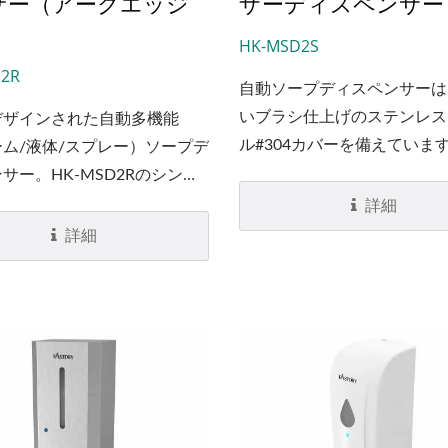
サー（アークエッジ
ザーディスペンサー
）
HK-MSD2S
2R
自動ソープディスペンサーは
いブラシ仕上げのステンレス
デザインされた自動多機能
ル#304カバーを備えています
ム/液体/スプレー）ソープデ
MSD2S自動多機能（フォーム
サー。HK-MSD2Rのシンプ
スプレー）ソープディスペン
りながら洗練された外観は、
詳細
は、廃棄物を減らすために再
ススチール#304で作られ、
詳細
能で、エネルギーを節約でき
アークエッジが特徴です。こ
（メンテナンスが容易です）
ォーム/液体/スプレーソープ
ートLEDインジケーターが
ペンサーは、廃棄物を減らす
ープディスペンサーの低バッ
再充填可能で、エネルギーを
などの状態を示すことができ
きるため（メンテナンスが容
）、商業用ソープディスペン
低バッテリーなどの状態を示