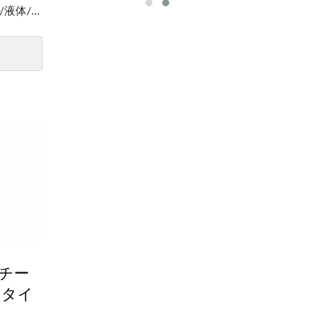
/液体/ス
ーで
チー
ニタイ