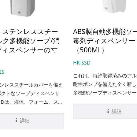
、スマートLEDインジケータ
滅することがあります。
トステンレススチー
ABS製自動多機能ソ
ルク多機能ソープ/消
毒剤ディスペンサー
ディスペンサーの寸
（500ML）
HK-SSD
2S
これは、特許取得済みのアル
耐性ポンプを備えた全く新し
テンレススチールカバーを備え
多機能ソープディスペンサー
パクトなソープディスペンサ
液体、フォーム、スプレー。
SSDは、液体、フォーム、スプ
ポンプを簡単に交換すること
ディスペンサーに変換できる
詳細
ニットを異なるタイプの自動
能なポンプシステムを持って
詳細
ディスペンサーに変えること
。ソープポンプを簡単に交換
ます。さらに、ディスペンス
とで、ユニットを異なるタイ