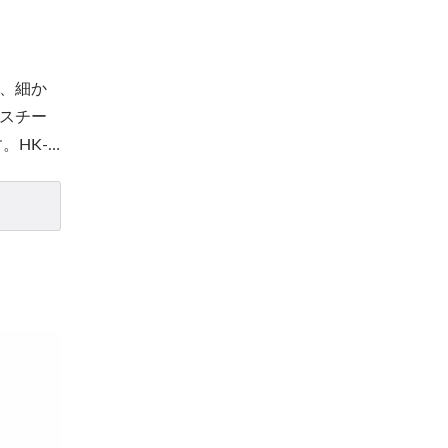
、細か
スチー
。HK-
/液体/
サー
充填可
るため
、スマ
点滅してソ
テリー
ます。