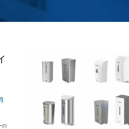
ィ
消
ーの