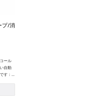
ープ/消
コール
い自動
です：
ソープ
で、ユ
ソープ
ができ
するた