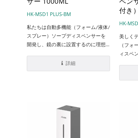
サー 1000ML
ペン
付き
HK-MSD1 PLUS-BM
HK-MSD
私たちは自動多機能（フォーム/液体/
スプレー）ソープディスペンサーを
美しく
開発し、鏡の裏に設置するのに理想
（フォー
的なものとして採用しました。これ
ィスペン
は商業用トイレデザインのトレンド
ルであ
詳細
に合致しており、適切に設置すれば
ステンレ
便利に使用できます。
繊細な
の自動フ
ディス
ために
節約で
易です
サーの