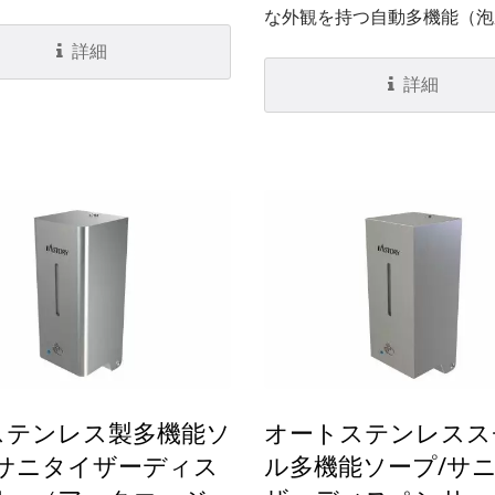
燃性プラスチックとステンレ
な外観を持つ自動多機能（泡
ールの組み合わせです。
プレー）ソープディスペンサ
詳細
す。私たちのHK-MSDX1...
詳細
ステンレス製多機能ソ
オートステンレスス
/サニタイザーディス
ル多機能ソープ/サ