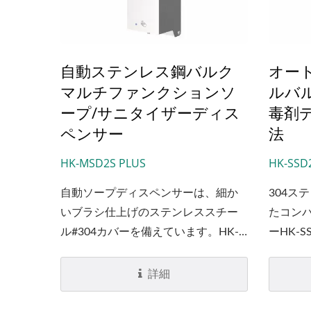
すために
ーが点
自動ステンレス鋼バルク
オー
マルチファンクションソ
ルバ
ープ/サニタイザーディス
毒剤
ペンサー
法
HK-MSD2S PLUS
HK-SSD
自動ソープディスペンサーは、細か
304ス
いブラシ仕上げのステンレススチー
たコン
ル#304カバーを備えています。HK-
ーHK-
MSD2S...
レーの
交換可
詳細
います
するこ