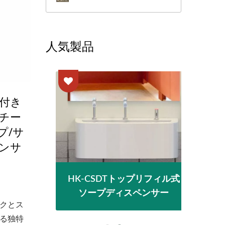
人気製品
付き
チー
プ/サ
ンサ
ドドライ
HK-CSDTトップリフィル式
Eco
ソープディスペンサー
クとス
る独特