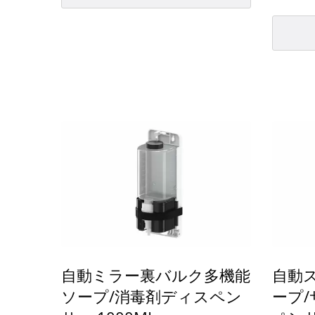
は、石鹸の補充頻度を最小限に抑
は、難
え、労働コストを削減し、混雑した
ススチ
エリアでのサービスを途切れさせる
ことなく提供します。小さなスペー
スや使用頻度の低い環境には、1.0Lの
ソープタンクも用意されており、さ
まざまな施設のニーズに柔軟に対応
します。
自動ミラー裏バルク多機能
自動
ソープ/消毒剤ディスペン
ープ