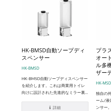
HK-BMSD自動ソープディ
プラ
スペンサー
オー
ル多
HK-BMSD
ザー
HK-BMSD自動ソープディスペンサー
HK-MSD
を紹介します。これは商業用トイレ
EcoHygiene高速ハンドドライ
HK
向けに設計された先進的なミラー裏
独自の
ヤー
ソリューションです。2.2Lの大容量タ
ーム/液
ンクを備えたこのディスペンサー
ンサー。
詳細