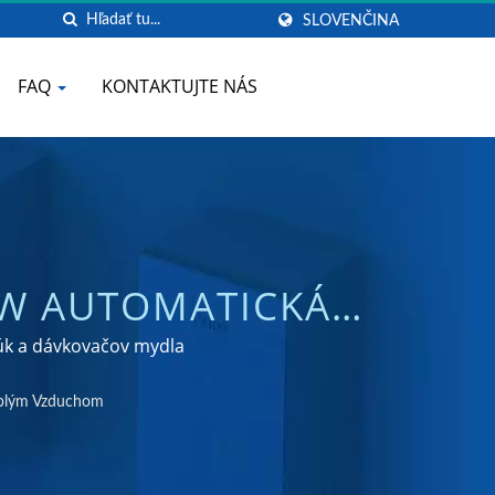
SLOVENČINA
FAQ
KONTAKTUJTE NÁS
0W AUTOMATICKÁ
CH BATÉRIÍ DO
rúk a dávkovačov mydla
WANG
eplým Vzduchom