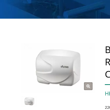
B
R
H
22