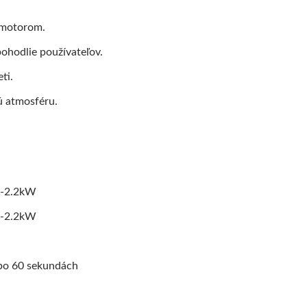
 motorom.
ohodlie používateľov.
ti.
ú atmosféru.
8-2.2kW
8-2.2kW
 po 60 sekundách