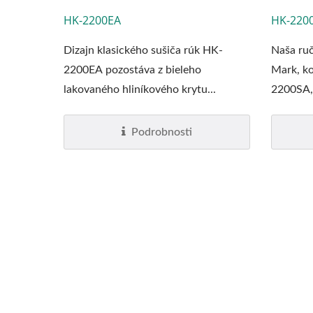
HK-2200EA
HK-220
Dizajn klasického sušiča rúk HK-
Naša ruč
2200EA pozostáva z bieleho
Mark, k
lakovaného hliníkového krytu...
2200SA, 
Podrobnosti