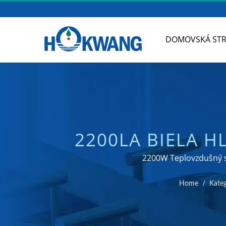
DOMOVSKÁ ST
2200LA BIELA 
RUČNÁ SUŠIČK
2200W Teplovzdušný su
KUC
Home
/
Kateg