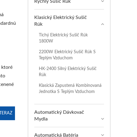
Rýchly Sušič Rúk
má
Klasický Elektrický Sušič
andardnú
Rúk
Tichý Elektrický Sušič Rúk
1800W
2200W Elektrický Sušič Rúk S
Teplým Vzduchom
 ktoré
HK-2400 Silný Elektrický Sušič
Rúk
áto
ocenené
Klasická Zapustená Kombinovaná
Jednotka S Teplým Vzduchom
Automatický Dávkovač
TERAZ
Mydla
Automatická Batéria