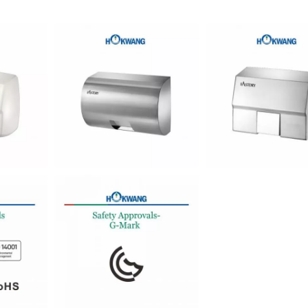
K-CSDT Top-Refilled
EcoHygiene Vysokorých
Dávkovač Mydla
Sušič Rúk