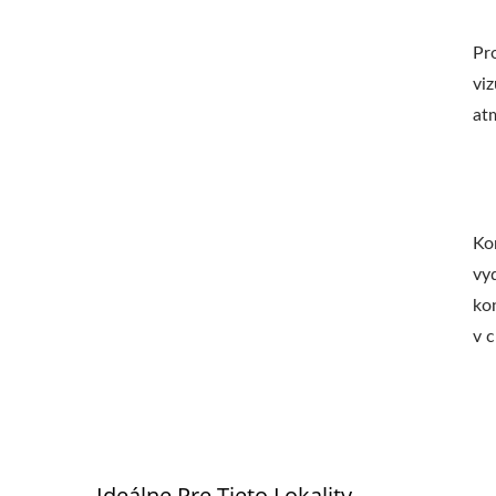
Pr
viz
atm
Ko
vyd
ko
v 
Ideálne Pre Tieto Lokality