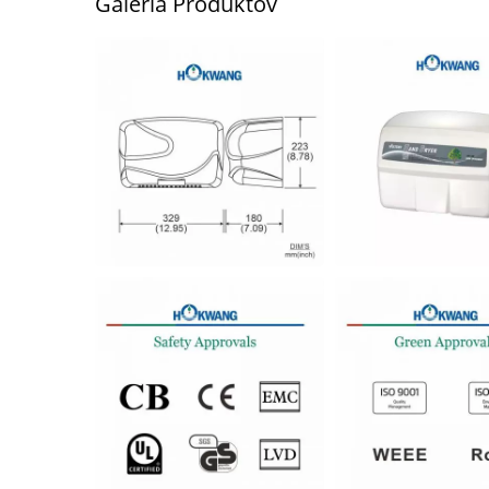
Galéria Produktov
EcoHygiene Vysokorýchlostný
H
Sušič Rúk