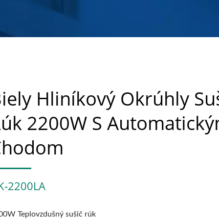
iely Hliníkový Okrúhly Su
úk 2200W S Automatick
Chodom
K-2200LA
00W Teplovzdušný sušič rúk