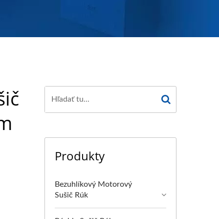
šič
ým
Produkty
Bezuhlíkový Motorový
Sušič Rúk