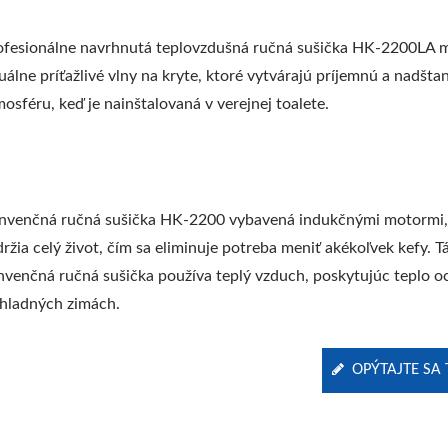
ofesionálne navrhnutá teplovzdušná ručná sušička HK-2200LA 
uálne príťažlivé vlny na kryte, ktoré vytvárajú príjemnú a nadšt
osféru, keď je nainštalovaná v verejnej toalete.
nvenčná ručná sušička HK-2200 vybavená indukčnými motormi,
ržia celý život, čím sa eliminuje potreba meniť akékoľvek kefy. T
nvenčná ručná sušička používa teplý vzduch, poskytujúc teplo 
chladných zimách.
OPÝTAJTE SA 