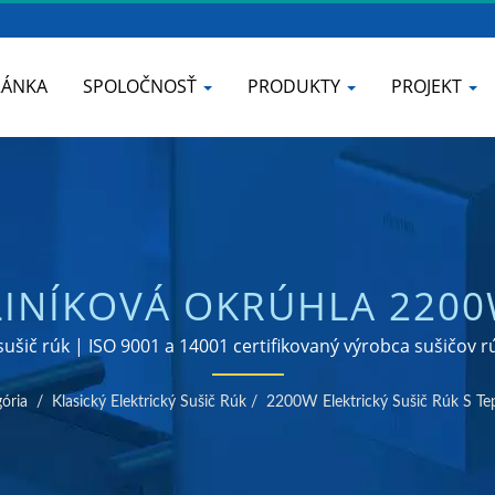
RÁNKA
SPOLOČNOSŤ
PRODUKTY
PROJEKT
HLINÍKOVÁ OKRÚHLA 220
A | VÝROBCA VODOVODNÝ
šič rúk | ISO 9001 a 14001 certifikovaný výrobca sušičov 
HYNE A KÚPEĽNE | HOK
ória
/
Klasický Elektrický Sušič Rúk
/
2200W Elektrický Sušič Rúk S T