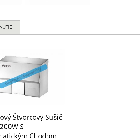
NUTIE
ový Štvorcový Sušič
2200W S
matickým Chodom