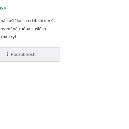
0SA
ná sušička s certifikátom G-
onvenčná ručná sušička
má kryt...
Podrobnosti