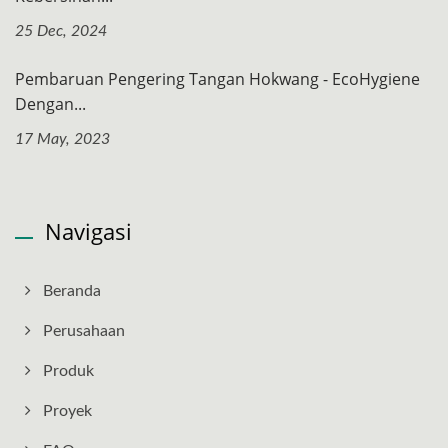
25 Dec, 2024
Pembaruan Pengering Tangan Hokwang - EcoHygiene
Dengan...
17 May, 2023
Navigasi
Beranda
Perusahaan
Produk
Proyek