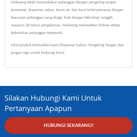
Hokwang telah menyediakan pelanggan dengan pengering tangan
komersial, dispenser sabun, keran air, dan kursi toilet pemanas dengan
kepuasan pelanggan yang tinggi, baik dengan teknologi canggih
maupun 28 tahun pengalaman, Hokwang memastikan bahwa setiap
kebutuhan pelanggan terpenuhi.
Lihat produk berkualitas kami
Dispenser Sabun
,
Pengering Tangan
dan
jangan ragu untuk
Hubungi Kami
.
Silakan Hubungi Kami Untuk
Pertanyaan Apapun
HUBUNGI SEKARANG!!