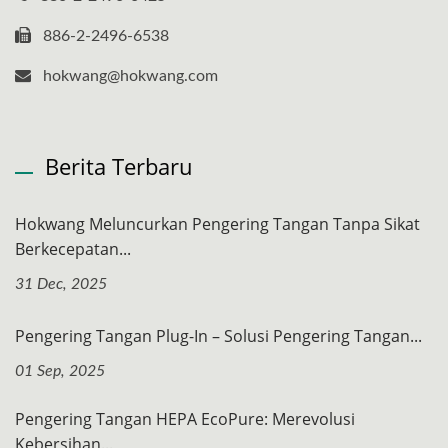
886-2-2496-6538
hokwang@hokwang.com
Berita Terbaru
Hokwang Meluncurkan Pengering Tangan Tanpa Sikat
Berkecepatan...
31 Dec, 2025
Pengering Tangan Plug-In – Solusi Pengering Tangan...
01 Sep, 2025
Pengering Tangan HEPA EcoPure: Merevolusi
Kebersihan...