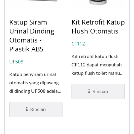
Katup Siram
Kit Retrofit Katup
Urinal Dinding
Flush Otomatis
Otomatis -
CF112
Plastik ABS
Kit retrofit katup flush
UF508
CF112 dapat mengubah
katup flush toilet manual
Katup penyiram urinal
atau katup flush urinal...
otomatis yang dipasang
di dinding UF508 adalah
Rincian
penyiram urinal tanpa...
Rincian