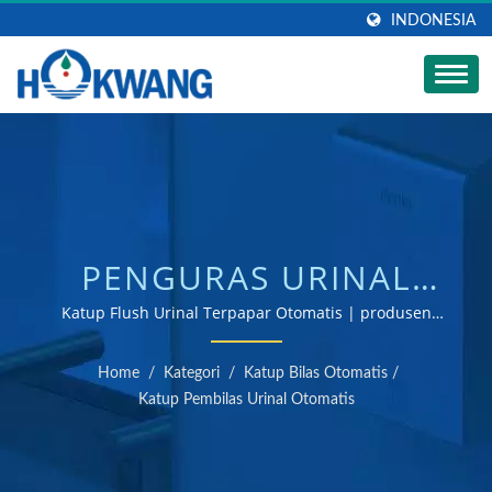
INDONESIA
PENGURAS URINAL
TERPAPAR OTOMATIS
Katup Flush Urinal Terpapar Otomatis | produsen
pengering tangan dan dispenser sabun bersertifikat
UF526DE | PRODUSEN
ISO 9001 & 14001
Home
/
Kategori
/
Katup Bilas Otomatis
/
KERAN AIR DAPUR &
Katup Pembilas Urinal Otomatis
KAMAR MANDI |