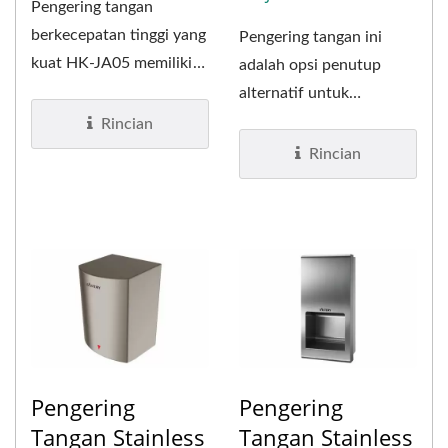
Pengering tangan
berkecepatan tinggi yang
Pengering tangan ini
kuat HK-JA05 memiliki
adalah opsi penutup
desain baru dan
alternatif untuk
penampilan...
pengering tangan HK-
Rincian
JA04. Pengering...
Rincian
Pengering
Pengering
Tangan Stainless
Tangan Stainless