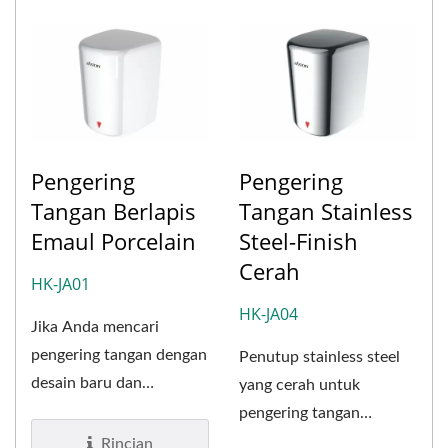
Pengering
Pengering
Tangan Berlapis
Tangan Stainless
Emaul Porcelain
Steel-Finish
Cerah
HK-JA01
HK-JA04
Jika Anda mencari
pengering tangan dengan
Penutup stainless steel
desain baru dan
yang cerah untuk
penampilan yang elegan,
pengering tangan
pengering...
kecepatan tinggi ini
Rincian