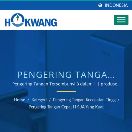
INDONESIA
PENGERING TANGAN
STAINLESS STEEL SATIN
Pengering Tangan Tersembunyi 3 dalam 1 | produsen
pengering tangan dan dispenser sabun bersertifikat
KOMBINASI HK-JA
ISO 9001 & 14001
Home
/
Kategori
/
Pengering Tangan Kecepatan Tinggi
/
1600W | PRODUSEN
Pengering Tangan Cepat HK-JA Yang Kuat
KERAN AIR DAPUR &