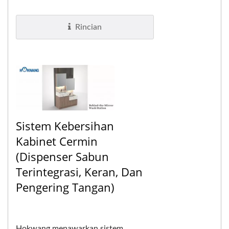
tangan EcoHygiene memiliki filter
HEPA H13 yang terpasang di dalam...
Rincian
Sistem Kebersihan
Kabinet Cermin
(Dispenser Sabun
Terintegrasi, Keran, Dan
Pengering Tangan)
Hokwang menawarkan sistem